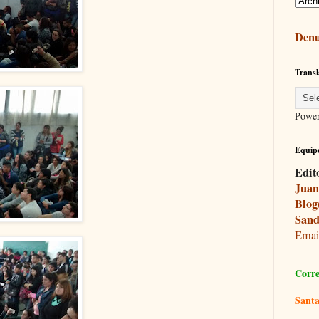
Denu
Transl
Powe
Equipo
Edit
Juan
Blog
Sand
Ema
Corre
Santa