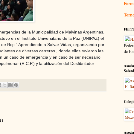
Form
Tornq
FEPP
mergencias de la Municipalidad de Malvinas Argentinas,
tuvo en el Instituto Universitario de la Paz (UNIPAZ) el
er de Rcp " Aprendiendo a Salvar Vidas, organizando por
Feder
de En
diantes de diversas carreras , donde ellos tuvieron las
en un caso de emergencia y en caso de ser necesario
lmonar (R.C.P.) y la utilización del Desfibrilador
Asocia
Salva
Colegi
io
Asocia