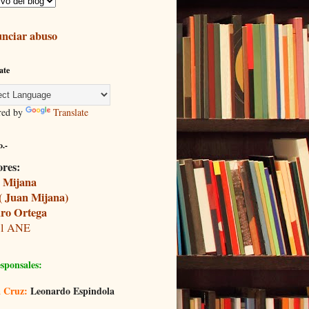
nciar abuso
ate
red by
Translate
.-
ores:
 Mijana
( Juan Mijana)
ro Ortega
il ANE
sponsales:
 Cruz:
Leonardo Espindola