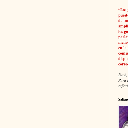
“Los 
puest
de to
ampli
los g
parla
menos
en la
confu
dispu
corre
Beck, 
Para 
refle
Salien