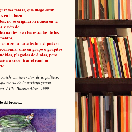
grandes temas, que luego estan
os en la boca
dos, no se originaron nunca en la
a visión de
obernantes o en los estrados de los
mentos,
 aun en las catedrales del poder o
 economía, sino en grupo o grupitos
ndidos, plagados de dudas, pero
estos a encontrar el camino
cto”
Ulrich. La invención de lo político.
una teoría de la modernización
xiva, FCE, Buenos Aires, 1999.
do del Frasco...