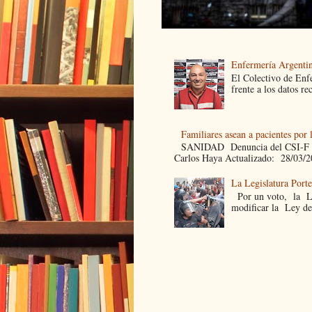
Enfermería Argentin
El Colectivo de Enf
frente a los datos re
Familiares asean a pacientes por 
SANIDAD Denuncia del CSI-F Fami
Carlos Haya Actualizado: 28/03/2
La Legislatura Port
Por un voto, la Leg
modificar la Ley de