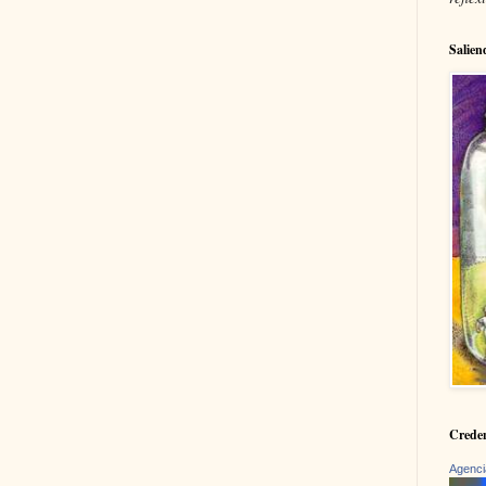
Salien
Creden
Agenci