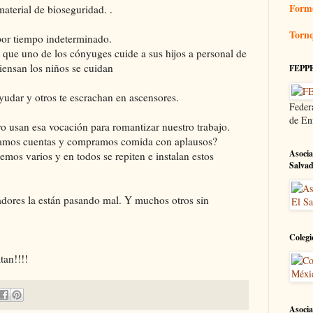
Form
aterial de bioseguridad. .
Tornq
 por tiempo indeterminado.
 que uno de los cónyuges cuide a sus hijos a personal de
piensan los niños se cuidan
FEPP
ayudar y otros te escrachan en ascensores.
Feder
de En
o usan esa vocación para romantizar nuestro trabajo.
agamos cuentas y compramos comida con aplausos?
Asocia
emos varios y en todos se repiten e instalan estos
Salva
dores la están pasando mal. Y muchos otros sin
Colegi
tan!!!!
Asocia