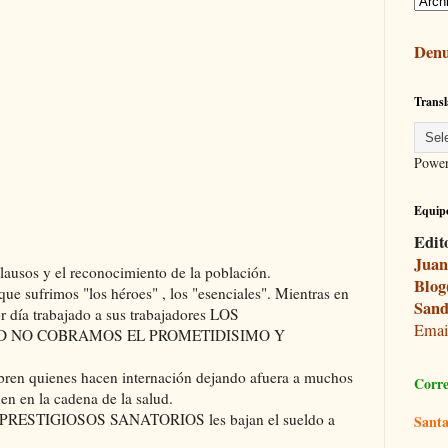
Denu
Transl
Powe
Equipo
Edit
Juan
usos y el reconocimiento de la población.
Blog
ue sufrimos "los héroes" , los "esenciales". Mientras en
Sand
r día trabajado a sus trabajadores LOS
Ema
D NO COBRAMOS EL PROMETIDISIMO Y
bren quienes hacen internación dejando afuera a muchos
Corre
nen en la cadena de la salud.
RESTIGIOSOS SANATORIOS les bajan el sueldo a
Santa