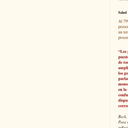
Salud 
Al 79
preoc
un ter
proce
“Los 
puest
de to
ampli
los g
parla
menos
en la
confu
dispu
corre
Beck, 
Para 
refle