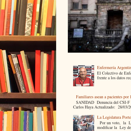
Enfermería Argentin
El Colectivo de Enf
frente a los datos re
Familiares asean a pacientes por 
SANIDAD Denuncia del CSI-F Fami
Carlos Haya Actualizado: 28/03/2
La Legislatura Port
Por un voto, la Leg
modificar la Ley de