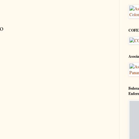
io
COFE
Asocia
Federa
Enfer