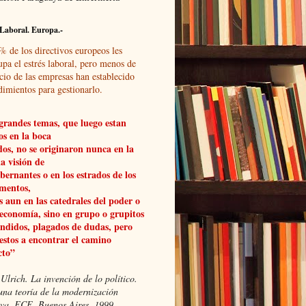
Laboral. Europa.-
% de los directivos europeos les
upa el estrés laboral, pero menos de
cio de las empresas han establecido
dimientos para gestionarlo.
grandes temas, que luego estan
os en la boca
dos, no se originaron nunca en la
a visión de
obernantes o en los estrados de los
mentos,
 aun en las catedrales del poder o
 economía, sino en grupo o grupitos
ndidos, plagados de dudas, pero
estos a encontrar el camino
cto”
Ulrich. La invención de lo político.
una teoría de la modernización
xiva, FCE, Buenos Aires, 1999.