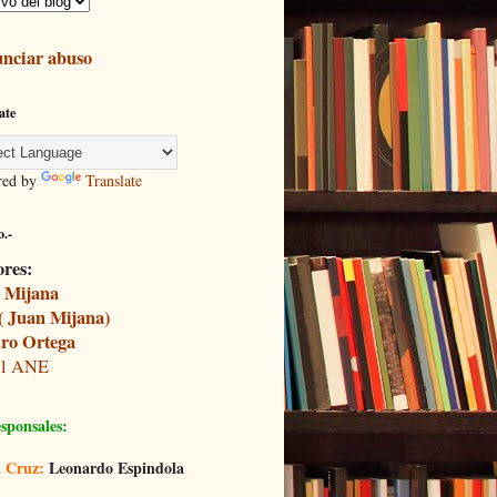
nciar abuso
ate
red by
Translate
.-
ores:
 Mijana
( Juan Mijana)
ro Ortega
il ANE
sponsales:
 Cruz:
Leonardo Espindola