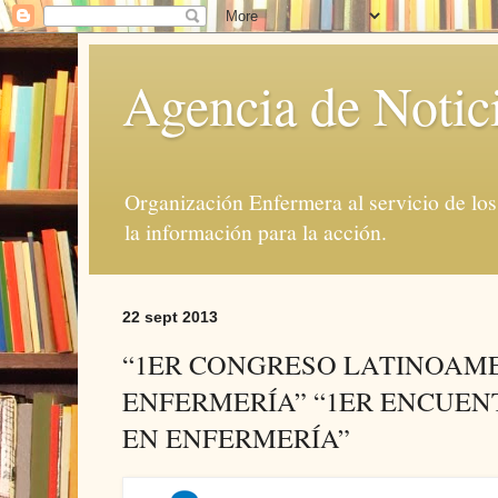
Agencia de Notic
Organización Enfermera al servicio de lo
la información para la acción.
22 sept 2013
“1ER CONGRESO LATINOAM
ENFERMERÍA” “1ER ENCUEN
EN ENFERMERÍA”