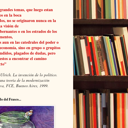
grandes temas, que luego estan
os en la boca
dos, no se originaron nunca en la
a visión de
obernantes o en los estrados de los
mentos,
 aun en las catedrales del poder o
 economía, sino en grupo o grupitos
ndidos, plagados de dudas, pero
estos a encontrar el camino
cto”
Ulrich. La invención de lo político.
una teoría de la modernización
xiva, FCE, Buenos Aires, 1999.
do del Frasco...