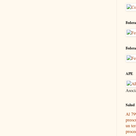
Federa
Federa
APE
Asoci
Salud 
Al 79
preoc
un ter
proce