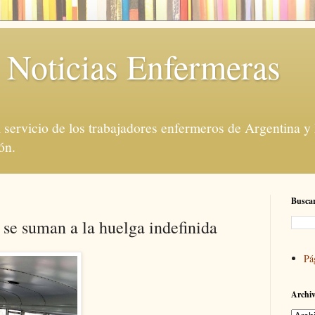
 Noticias Enfermeras
servicio de los trabajadores enfermeros de Argentina y
ón.
Buscar
 se suman a la huelga indefinida
Pá
Archiv