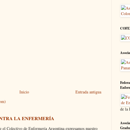
COFE
Asocia
Federa
Enfer
Inicio
Entrada antigua
tom)
de la
ONTRA LA ENFERMERÍA
Asocia
Gradu
olectivo de Enfermería Argentina expresamos nuestro