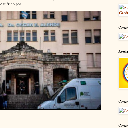
 sufrido por ...
Colegi
Asocia
Colegi
Colegi