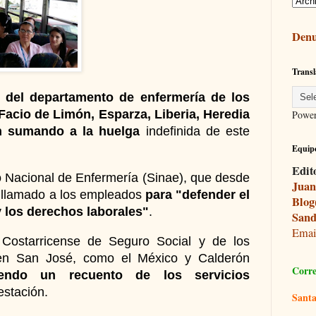
Denu
Transl
s del departamento de enfermería de los
Facio de Limón, Esparza, Liberia, Heredia
Powe
án sumando a la huelga
indefinida de este
Equipo
Edit
to Nacional de Enfermería (Sinae), que desde
Juan
n llamado a los empleados
para "defender el
Blog
y los derechos laborales"
.
Sand
Ema
Costarricense de Seguro Social y de los
en San José, como el México y Calderón
Corre
endo un recuento de los servicios
estación.
Santa