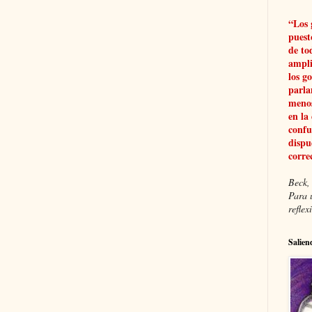
“Los 
puest
de to
ampli
los g
parla
menos
en la
confu
dispu
corre
Beck, 
Para 
refle
Salien