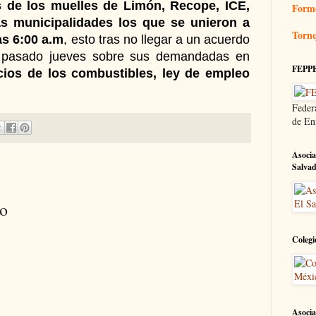
s de los muelles de Limón, Recope, ICE,
Form
as municipalidades los que se unieron a
Tornq
as 6:00 a.m
, esto tras no llegar a un acuerdo
l pasado jueves sobre sus demandadas en
FEPP
ecios de los combustibles, ley de empleo
Feder
de En
Asocia
Salva
io
Colegi
Asocia