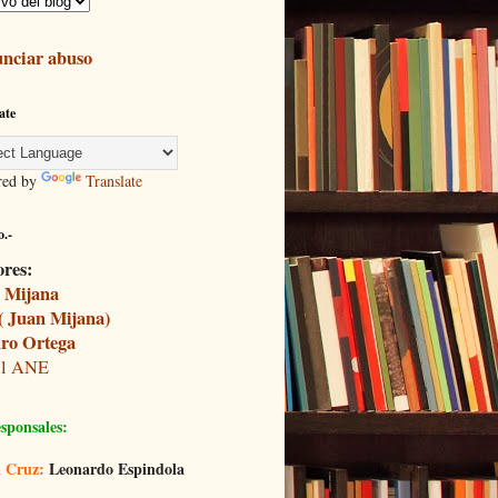
nciar abuso
ate
red by
Translate
.-
ores:
 Mijana
( Juan Mijana)
ro Ortega
il ANE
sponsales:
 Cruz:
Leonardo Espindola