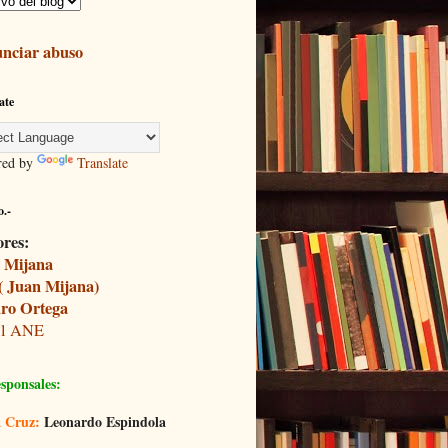
nciar abuso
ate
red by
Translate
.-
ores:
 Mijana
( Juan Mijana)
ro Ortega
il ANE
sponsales:
 Cruz:
Leonardo Espindola