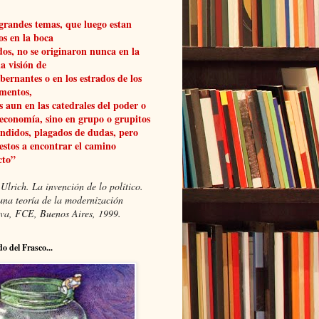
grandes temas, que luego estan
os en la boca
dos, no se originaron nunca en la
a visión de
obernantes o en los estrados de los
mentos,
 aun en las catedrales del poder o
 economía, sino en grupo o grupitos
ndidos, plagados de dudas, pero
estos a encontrar el camino
cto”
Ulrich. La invención de lo político.
una teoría de la modernización
xiva, FCE, Buenos Aires, 1999.
do del Frasco...