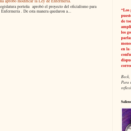
eña aprobó modificar la Ley de Enfermería.
islatura porteña aprobó el proyecto del oficialismo para
“Los 
 Enfermería . De esta manera quedaron a...
puest
de to
ampli
los g
parla
menos
en la
confu
dispu
corre
Beck, 
Para 
refle
Salien