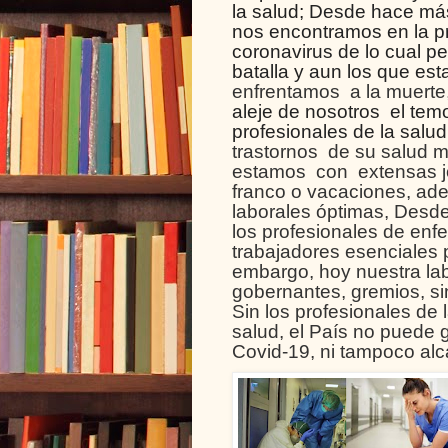
la salud;
Desde hace más 
nos encontramos en la pr
coronavirus de lo cual 
batalla y aun los que es
enfrentamos a la muerte,
aleje de nosotros el tem
profesionales de la salu
trastornos de su salud m
estamos con extensas jo
franco o vacaciones, ade
laborales óptimas, Desde 
los profesionales de enf
trabajadores esenciales p
embargo, hoy nuestra labo
gobernantes, gremios, si
Sin los profesionales de 
salud, el País no puede g
Covid-19, ni tampoco alca