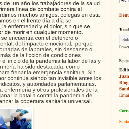
de un año los trabajadores de la salud
imera línea de combate contra el
Denu
perdimos muchos amigos, colegas en esta
tamos en el frente
día a día se
 la enfermedad y el dolor
, sin que se
Transl
or de morir en cualquier momento,
d
se encuentra con el deterioro o
ental, del impacto emocional, porque
Powe
rnadas de laborales, sin descanso o
más de la ficción de condiciones
el inicio de la pandemia la labor de las y
Equipo
ermería ha sido destacada, como
Edit
ara frenar la emergencia sanitaria. Sin
Juan
r continúa siendo tan invisible antes los
Blog
ndicatos, y autoridades parlamentarias,
Sand
la enfermería y otros profesionales de la
Ema
anar la batalla contra la pandemia del
nzar la cobertura sanitaria universal.
Corre
Santa