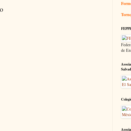
Form
io
Tornq
FEPP
Feder
de En
Asocia
Salva
Colegi
Asocia