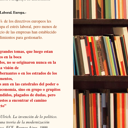
Laboral. Europa.-
% de los directivos europeos les
upa el estrés laboral, pero menos de
cio de las empresas han establecido
dimientos para gestionarlo.
grandes temas, que luego estan
os en la boca
dos, no se originaron nunca en la
a visión de
obernantes o en los estrados de los
mentos,
 aun en las catedrales del poder o
 economía, sino en grupo o grupitos
ndidos, plagados de dudas, pero
estos a encontrar el camino
cto”
Ulrich. La invención de lo político.
una teoría de la modernización
xiva, FCE, Buenos Aires, 1999.