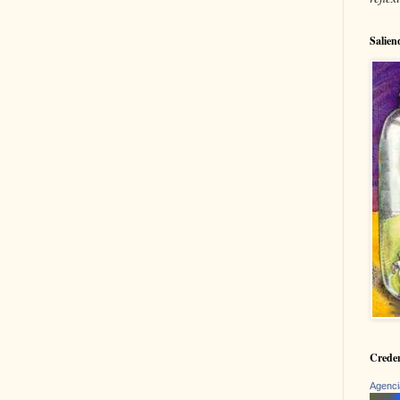
Salien
Creden
Agenci