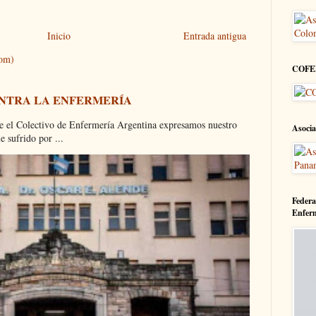
Inicio
Entrada antigua
tom)
COFE
ONTRA LA ENFERMERÍA
olectivo de Enfermería Argentina expresamos nuestro
Asocia
 sufrido por ...
Federa
Enfer