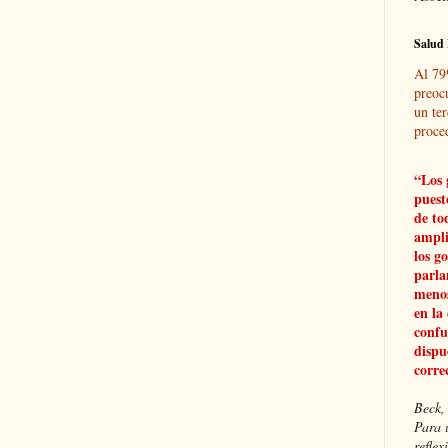
Salud 
Al 79
preoc
un ter
proce
“Los 
puest
de to
ampli
los g
parla
menos
en la
confu
dispu
corre
Beck, 
Para 
refle