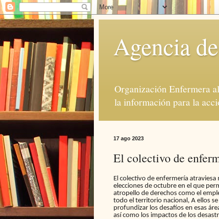
Agencia de
Organización Enfermera al 
la información para la acci
17 ago 2023
El colectivo de enfer
El colectivo de enfermería atraviesa
elecciones de octubre en el que perm
atropello de derechos como el emple
todo el territorio nacional, A ello
profundizar los desafíos en esas área
así como los impactos de los desastr