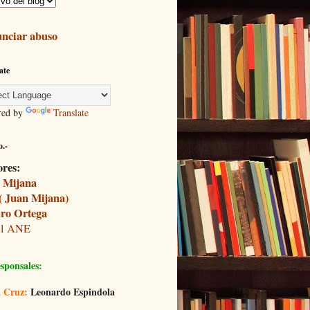
nciar abuso
ate
red by
Translate
.-
ores:
 Mijana
( Juan Mijana)
ro Ortega
il ANE
sponsales:
 Cruz:
Leonardo Espindola