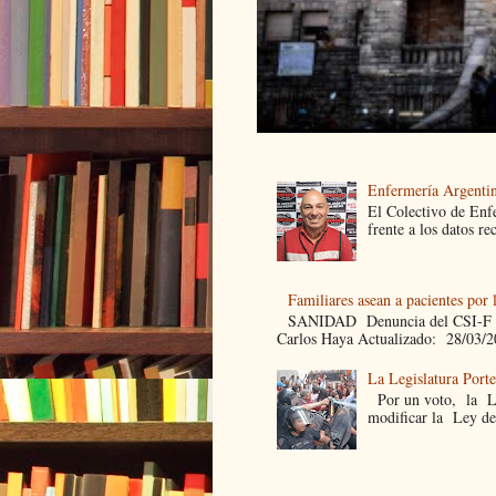
Enfermería Argentin
El Colectivo de Enf
frente a los datos re
Familiares asean a pacientes por 
SANIDAD Denuncia del CSI-F Fami
Carlos Haya Actualizado: 28/03/2
La Legislatura Port
Por un voto, la Leg
modificar la Ley de