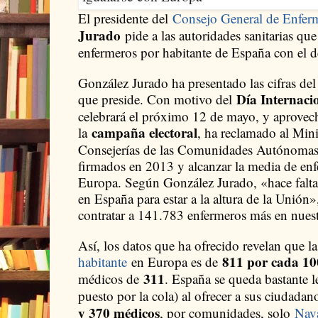
El presidente del
Consejo General de Enfer
Jurado
pide a las autoridades sanitarias que 
enfermeros por habitante de España con el d
González Jurado ha presentado las cifras de
Día Internaci
que preside. Con motivo del
celebrará el próximo 12 de mayo, y aprovecha
campaña electoral
la
, ha reclamado al Mini
Consejerías de las Comunidades Autónomas
firmados en 2013 y alcanzar la media de enf
Europa. Según González Jurado, «hace falt
en España para estar a la altura de la Unión»
contratar a 141.783 enfermeros más en nuest
Así, los datos que ha ofrecido revelan que l
811 por cada 10
habitante
en Europa es de
311
médicos de
. España se queda bastante le
puesto por la cola) al ofrecer a sus ciudadan
y 370 médicos
, por comunidades, solo
Nav