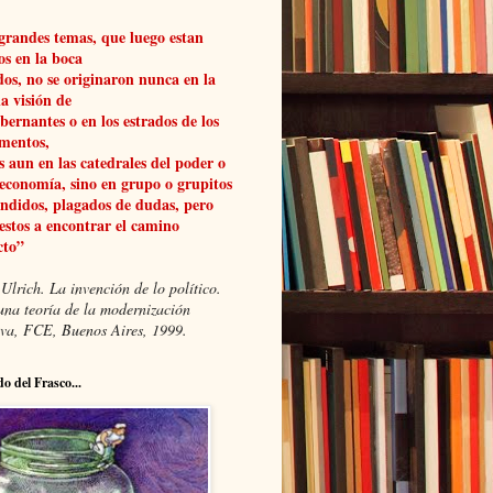
grandes temas, que luego estan
os en la boca
dos, no se originaron nunca en la
a visión de
obernantes o en los estrados de los
mentos,
 aun en las catedrales del poder o
 economía, sino en grupo o grupitos
ndidos, plagados de dudas, pero
estos a encontrar el camino
cto”
Ulrich. La invención de lo político.
una teoría de la modernización
xiva, FCE, Buenos Aires, 1999.
do del Frasco...