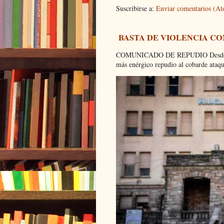
Suscribirse a:
Enviar comentarios (A
BASTA DE VIOLENCIA C
COMUNICADO DE REPUDIO Desde el C
más enérgico repudio al cobarde ataque