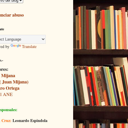
nciar abuso
ate
red by
Translate
.-
ores:
 Mijana
( Juan Mijana)
ro Ortega
il ANE
sponsales:
 Cruz:
Leonardo Espindola