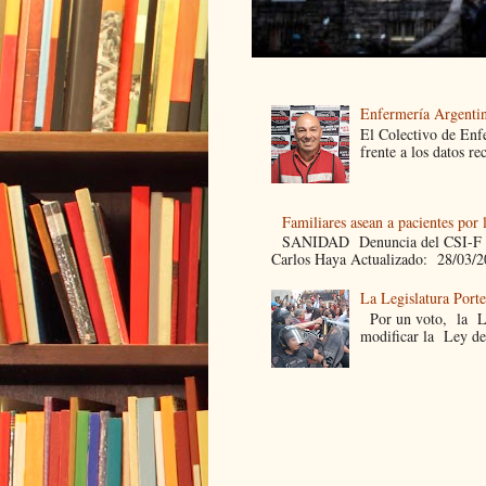
Enfermería Argentin
El Colectivo de Enf
frente a los datos re
Familiares asean a pacientes por 
SANIDAD Denuncia del CSI-F Fami
Carlos Haya Actualizado: 28/03/2
La Legislatura Port
Por un voto, la Leg
modificar la Ley de