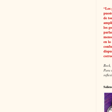
“Los 
puest
de to
ampli
los g
parla
menos
en la
confu
dispu
corre
Beck, 
Para 
refle
Salien