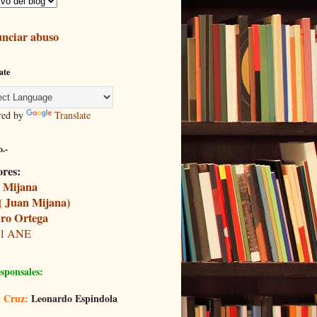
nciar abuso
ate
red by
Translate
.-
ores:
 Mijana
( Juan Mijana)
ro Ortega
il ANE
sponsales:
 Cruz:
Leonardo Espindola