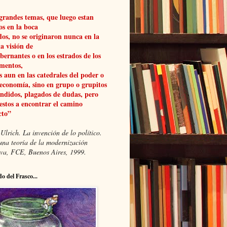
grandes temas, que luego estan
os en la boca
dos, no se originaron nunca en la
a visión de
obernantes o en los estrados de los
mentos,
 aun en las catedrales del poder o
 economía, sino en grupo o grupitos
ndidos, plagados de dudas, pero
estos a encontrar el camino
cto”
Ulrich. La invención de lo político.
una teoría de la modernización
xiva, FCE, Buenos Aires, 1999.
do del Frasco...