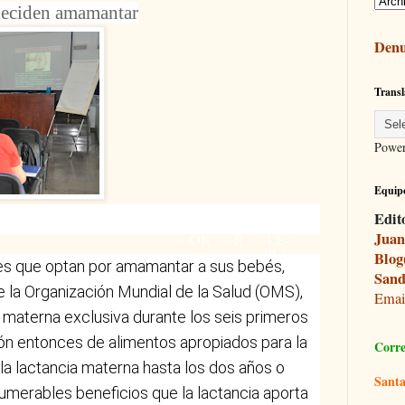
deciden amamantar
Denu
Transl
Powe
Equipo
FAC
TWI
GO
Edit
EBO
TTE
OG
Juan
OK
R
LE-
PLU
Blog
s que optan por amamantar a sus bebés,
S
Sand
e la Organización Mundial de la Salud (OMS),
Ema
 materna exclusiva durante los seis primeros
ión entonces de alimentos apropiados para la
Corre
la lactancia materna hasta los dos años o
Santa
nnumerables beneficios que la lactancia aporta