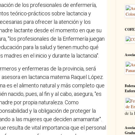
ación de los profesionales de enfermería,
tos teórico-prácticos sobre lactancia y
ecesarias para ofrecer la atención y los
COFE
madre lactante desde el momento en que su
ura, "los profesionales de la Enfermería juegan
educación para la salud y tienen mucho qué
Asocia
s madres en el inicio y durante la lactancia".
fermeros y enfermeras de la provincia, será
y asesora en lactancia materna Raquel López.
rna es el alimento natural y más completo que
Federa
Enfer
én nacido, pues, al fin y al cabo, asegura, "es
 madre por propia naturaleza. Como
onsabilidad y la obligación de proteger la
de la
zando a las mujeres que deciden amamantar".
que resulta de vital importancia que el personal
Asocia
Gradu