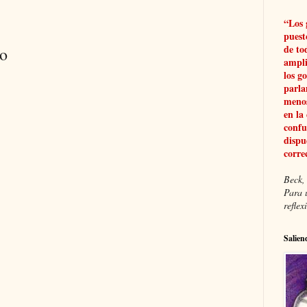
“Los 
puest
de to
io
ampli
los g
parla
menos
en la
confu
dispu
corre
Beck, 
Para 
refle
Salien