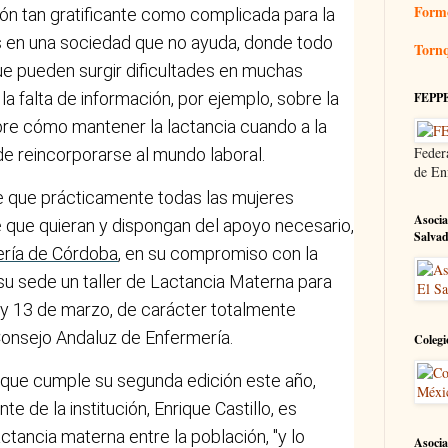
Form
ión tan gratificante como complicada para la
s en una sociedad que no ayuda, donde todo
Tornq
que pueden surgir dificultades en muchas
a falta de información, por ejemplo, sobre la
FEPP
re cómo mantener la lactancia cuando a la
Feder
e reincorporarse al mundo laboral.
de En
 que prácticamente todas las mujeres
Asocia
que quieran y dispongan del apoyo necesario,
Salva
ería de Córdoba
, en su compromiso con la
su sede un taller de Lactancia Materna para
y 13 de marzo, de carácter totalmente
 Consejo Andaluz de Enfermería.
Colegi
va, que cumple su segunda edición este año,
e de la institución, Enrique Castillo, es
ctancia materna entre la población, "y lo
Asocia