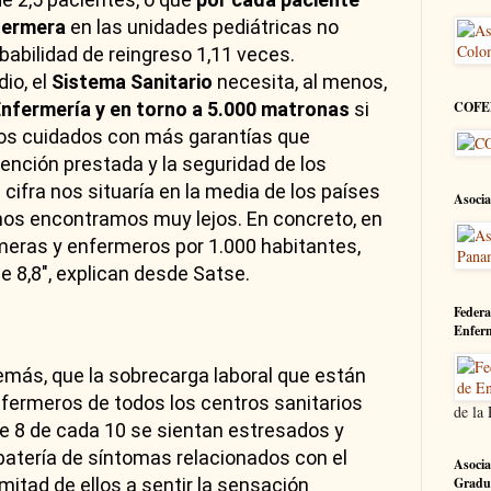
fermera
en las unidades pediátricas no
babilidad de reingreso 1,11 veces.
io, el
Sistema Sanitario
necesita, al menos,
nfermería y en torno a 5.000 matronas
si
COFE
os cuidados con más garantías que
tención prestada y la seguridad de los
cifra nos situaría en la media de los países
Asocia
 nos encontramos muy lejos. En concreto, en
meras y enfermeros por 1.000 habitantes,
e 8,8", explican desde Satse.
Federa
Enfer
demás, que la sobrecarga laboral que están
nfermeros de todos los centros sanitarios
de la
 8 de cada 10 se sientan estresados y
atería de síntomas relacionados con el
Asocia
mitad de ellos a sentir la sensación
Gradu