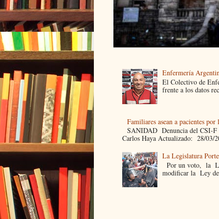
Enfermería Argentin
El Colectivo de Enf
frente a los datos re
Familiares asean a pacientes por 
SANIDAD Denuncia del CSI-F Fami
Carlos Haya Actualizado: 28/03/2
La Legislatura Port
Por un voto, la Leg
modificar la Ley de