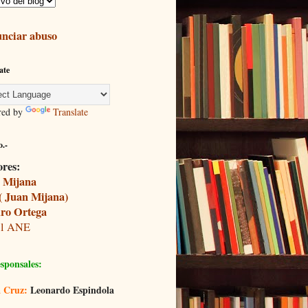
nciar abuso
ate
red by
Translate
.-
ores:
 Mijana
( Juan Mijana)
ro Ortega
il ANE
sponsales:
 Cruz:
Leonardo Espindola