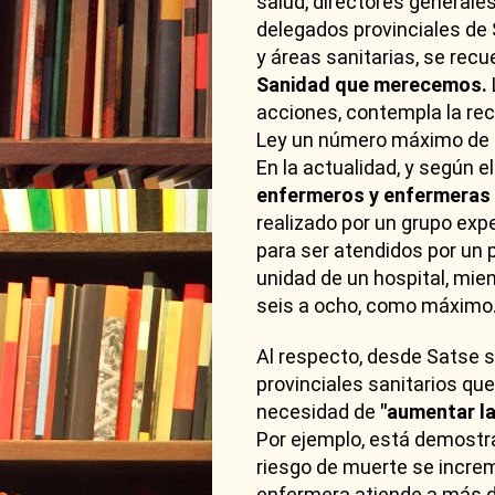
salud, directores general
delegados provinciales de 
y áreas sanitarias, se rec
Sanidad que merecemos.
acciones, contempla la rec
Ley un número máximo de 
En la actualidad, y según e
enfermeros y enfermeras e
realizado por un grupo exp
para ser atendidos por un 
unidad de un hospital, mie
seis a ocho, como máximo
Al respecto, desde Satse 
provinciales sanitarios que
necesidad de
"aumentar la
Por ejemplo, está demostr
riesgo de muerte se incre
enfermera atiende a más d