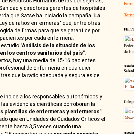
es de Recursos Humanos de las consejerías,
Form
Sanidad y directores gerentes de hospitales
Tornq
uerda que Satse ha iniciado la campaña
"La
Ley de ratios enfermeras" que, entre otras
FEPP
ogida de firmas para que se garantice por
pacientes por cada enfermera.
l estudio
"Análisis de la situación de los
Feder
de En
n los centros sanitarios del país"
,
ertos, hay una media de 15-16 pacientes
Asocia
profesional de Enfermería en cualquier
Salva
ntras que la ratio adecuada y segura es de
.
se incide a los responsables autonómicos y
Colegi
 las evidencias científicas corroboran la
s plantillas de enfermeras y enfermeros"
.
ado que en Unidades de Cuidados Críticos el
menta hasta 3,5 veces cuando una
Asocia
e 2,5 pacientes, o que
por cada paciente