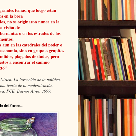
grandes temas, que luego estan
os en la boca
dos, no se originaron nunca en la
a visión de
obernantes o en los estrados de los
mentos,
 aun en las catedrales del poder o
 economía, sino en grupo o grupitos
ndidos, plagados de dudas, pero
estos a encontrar el camino
cto”
Ulrich. La invención de lo político.
una teoría de la modernización
xiva, FCE, Buenos Aires, 1999.
do del Frasco...