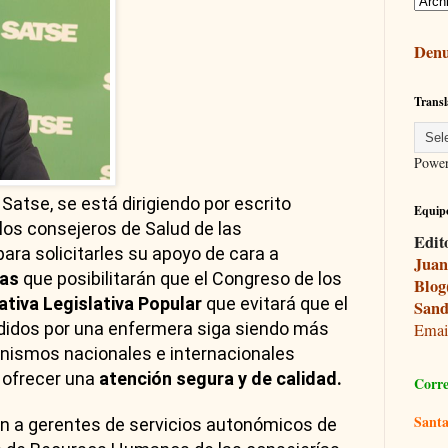
Denu
Transl
Powe
 Satse, se está dirigiendo por escrito
Equipo
 los consejeros de Salud de las
Edit
a solicitarles su apoyo de cara a
Juan
mas
que posibilitarán que el Congreso de los
Blog
iativa Legislativa Popular
que evitará que el
Sand
didos por una enfermera siga siendo más
Ema
ganismos nacionales e internacionales
ofrecer una
atención segura y de calidad.
Corre
Santa
én a gerentes de servicios autonómicos de