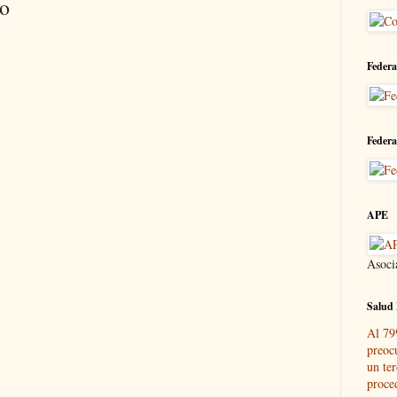
io
Federa
Federa
APE
Asoci
Salud 
Al 79
preoc
un ter
proce