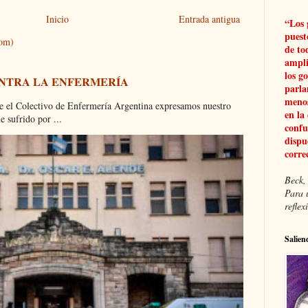
Inicio
Entrada antigua
“Los 
puest
tom)
de to
ampli
los g
ONTRA LA ENFERMERÍA
parla
menos
olectivo de Enfermería Argentina expresamos nuestro
en la
 sufrido por ...
confu
dispu
corre
Beck, 
Para 
refle
Salien