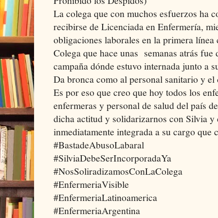
Prohibido los Despidos)
La colega que con muchos esfuerzos ha c
recibirse de Licenciada en Enfermería, mi
obligaciones laborales en la primera línea
Colega que hace unas semanas atrás fue da
campaña dónde estuvo internada junto a 
Da bronca como al personal sanitario y el 
Es por eso que creo que hoy todos los enf
enfermeras y personal de salud del país 
dicha actitud y solidarizarnos con Silvia y
inmediatamente integrada a su cargo que 
#BastadeAbusoLabaral
#SilviaDebeSerIncorporadaYa
#NosSoliradizamosConLaColega
#EnfermeriaVisible
#EnfermeriaLatinoamerica
#EnfermeriaArgentina