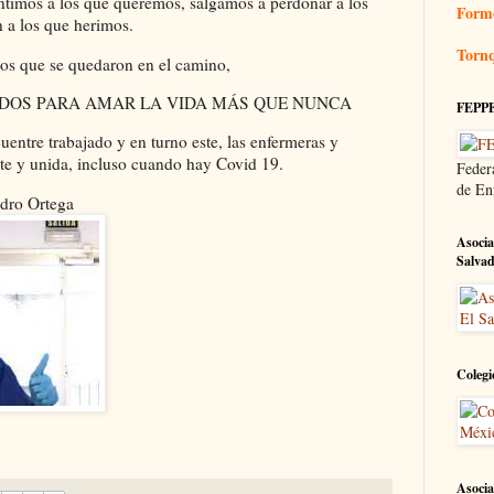
ntimos a los que queremos, salgamos a perdonar a los
Form
 a los que herimos.
Tornq
os que se quedaron en el camino,
a UNIDOS PARA AMAR LA VIDA MÁS QUE NUNCA
FEPP
entre trabajado y en turno este, las enfermeras y
te y unida, incluso cuando hay Covid 19.
Feder
de En
ndro Ortega
Asocia
Salva
Colegi
Asocia