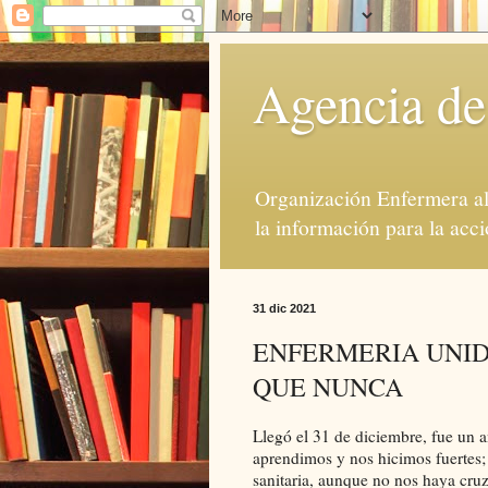
Agencia de
Organización Enfermera al 
la información para la acci
31 dic 2021
ENFERMERIA UNID
QUE NUNCA
Llegó el 31 de diciembre, fue un añ
aprendimos y nos hicimos fuertes;
sanitaria, aunque no nos haya cru