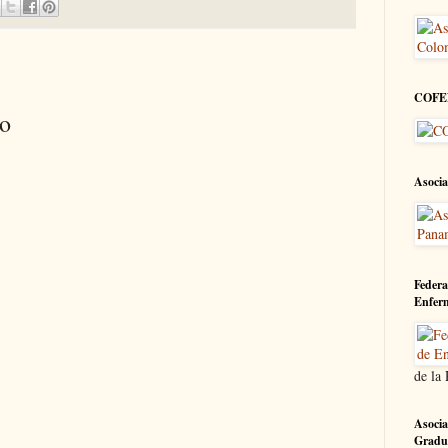
COFE
io
Asocia
Federa
Enfer
de la
Asocia
Gradu