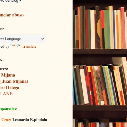
nciar abuso
ate
red by
Translate
.-
ores:
 Mijana
( Juan Mijana)
ro Ortega
il ANE
sponsales:
 Cruz:
Leonardo Espindola