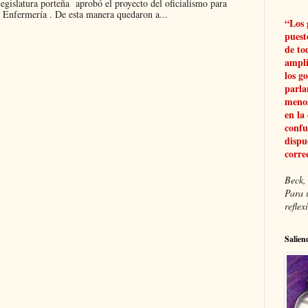
islatura porteña aprobó el proyecto del oficialismo para
 Enfermería . De esta manera quedaron a...
“Los 
puest
de to
ampli
los g
parla
menos
en la
confu
dispu
corre
Beck, 
Para 
refle
Salien