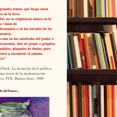
grandes temas, que luego estan
os en la boca
dos, no se originaron nunca en la
a visión de
obernantes o en los estrados de los
mentos,
 aun en las catedrales del poder o
 economía, sino en grupo o grupitos
ndidos, plagados de dudas, pero
estos a encontrar el camino
cto”
Ulrich. La invención de lo político.
una teoría de la modernización
xiva, FCE, Buenos Aires, 1999.
do del Frasco...