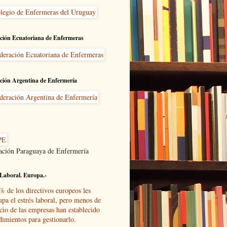
ción Ecuatoriana de Enfermeras
ción Argentina de Enfermería
ación Paraguaya de Enfermería
Laboral. Europa.-
% de los directivos europeos les
upa el estrés laboral, pero menos de
cio de las empresas han establecido
dimientos para gestionarlo.