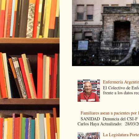
Enfermería Argentin
El Colectivo de Enf
frente a los datos re
Familiares asean a pacientes por 
SANIDAD Denuncia del CSI-F Fami
Carlos Haya Actualizado: 28/03/2
La Legislatura Port