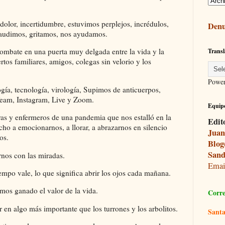
olor, incertidumbre, estuvimos perplejos, incrédulos,
Denu
laudimos, gritamos, nos ayudamos.
combate en una puerta muy delgada entre la vida y la
Transl
tos familiares, amigos, colegas sin velorio y los
Powe
a, tecnología, virología, Supimos de anticuerpos,
Team, Instagram, Live y Zoom.
Equipo
as y enfermeros de una pandemia que nos estalló en la
Edit
ho a emocionarnos, a llorar, a abrazarnos en silencio
Juan
os.
Blog
Sand
rnos con las miradas.
Ema
mpo vale, lo que significa abrir los ojos cada mañana.
s ganado el valor de la vida.
Corre
en algo más importante que los turrones y los arbolitos.
Santa