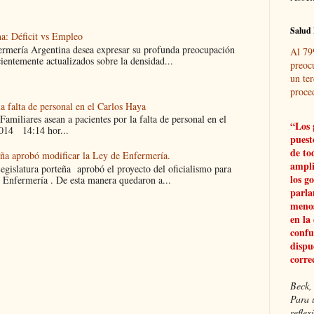
Salud 
a: Déficit vs Empleo
ermería Argentina desea expresar su profunda preocupación
Al 79
cientemente actualizados sobre la densidad...
preoc
un ter
proce
la falta de personal en el Carlos Haya
liares asean a pacientes por la falta de personal en el
“Los 
014 14:14 hor...
puest
de to
eña aprobó modificar la Ley de Enfermería.
ampli
islatura porteña aprobó el proyecto del oficialismo para
los g
 Enfermería . De esta manera quedaron a...
parla
menos
en la
confu
dispu
corre
Beck, 
Para 
refle