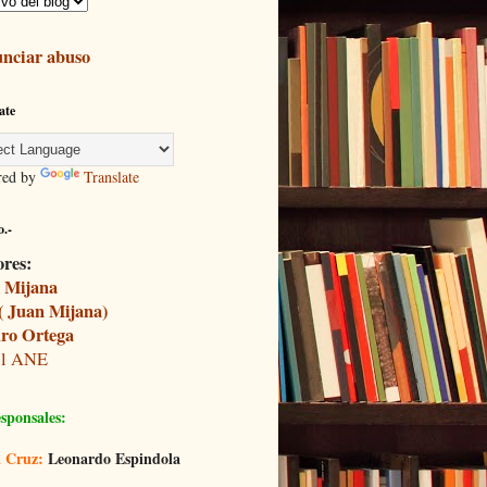
nciar abuso
ate
red by
Translate
.-
ores:
 Mijana
( Juan Mijana)
ro Ortega
il ANE
sponsales:
 Cruz:
Leonardo Espindola