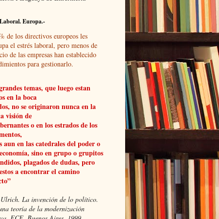
Laboral. Europa.-
% de los directivos europeos les
upa el estrés laboral, pero menos de
cio de las empresas han establecido
dimientos para gestionarlo.
grandes temas, que luego estan
os en la boca
dos, no se originaron nunca en la
a visión de
obernantes o en los estrados de los
mentos,
 aun en las catedrales del poder o
 economía, sino en grupo o grupitos
ndidos, plagados de dudas, pero
estos a encontrar el camino
cto”
Ulrich. La invención de lo político.
una teoría de la modernización
xiva, FCE, Buenos Aires, 1999.