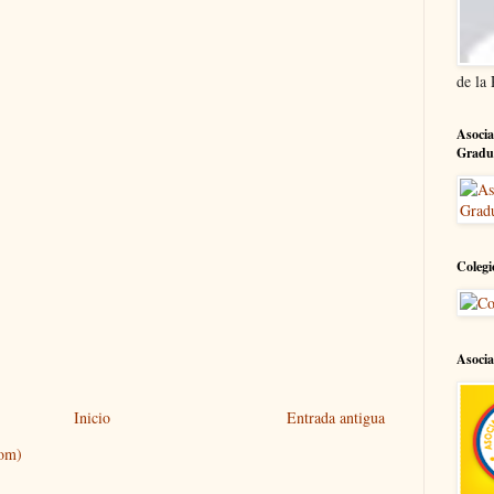
de la
Asocia
Gradu
Colegi
Asocia
Inicio
Entrada antigua
tom)