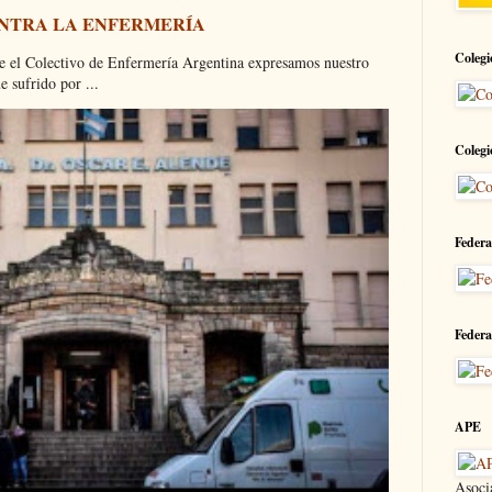
ONTRA LA ENFERMERÍA
Colegi
olectivo de Enfermería Argentina expresamos nuestro
 sufrido por ...
Colegi
Federa
Federa
APE
Asoci