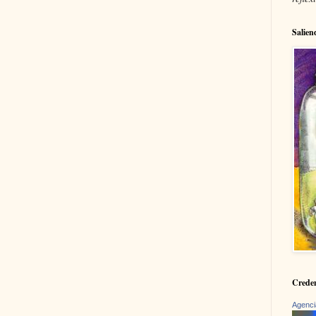
Salien
Creden
Agenci