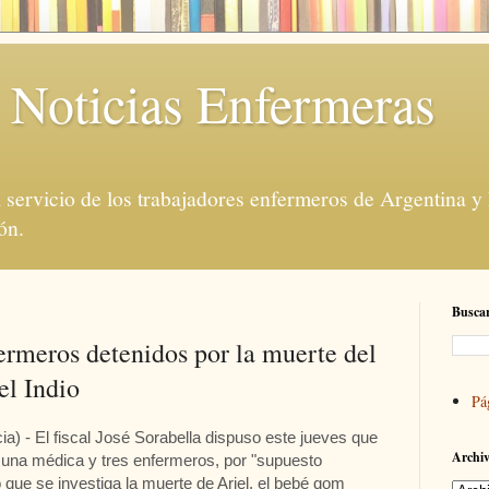
 Noticias Enfermeras
servicio de los trabajadores enfermeros de Argentina y
ón.
Buscar
ermeros detenidos por la muerte del
l Indio
Pá
 El fiscal José Sorabella dispuso este jueves que
Archiv
 una médica y tres enfermeros, por "supuesto
que se investiga la muerte de Ariel, el bebé qom