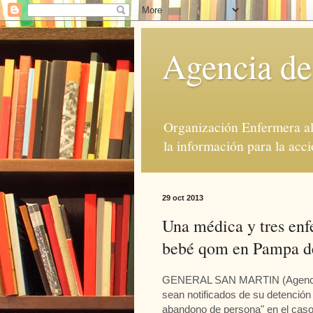
Agencia de
Organización Enfermera al 
la información para la acci
29 oct 2013
Una médica y tres enf
bebé qom en Pampa de
GENERAL SAN MARTIN (Agencia) -
sean notificados de su detención
abandono de persona" en el caso 