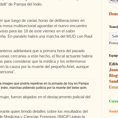
rdelli" de Pampa del Indio.
Denu
 que luego de varias horas de deliberaciones en
 la mesa multisectorial aguardan el nuevo encuentro
Transl
isto para las 18 de este viernes en el salón
peña. En paralelo habrá una marcha del MIJD con Raúl
Powe
anteros adelantará que a primera hora del pasado
Equipo
sonas cercanas a este hecho, el fiscal actuante habría
os para considerar que la médica y los enfermeros
Edit
 en la causa por la muerte del pequeño Ariel, aunque
Juan
persona".
Blog
Sand
a imagen que podría repetirse en la jornada de hoy en Pampa
Ema
 Indio, marchas pidiendo justicia por la muerte del bebe qom.
jer, fueron alojados en el destacamento policial del
Corre
Santa
ante quien brindó detalles sobre los resultados del
o de Medicina y Ciencias Forenses (IMCIF) luego la