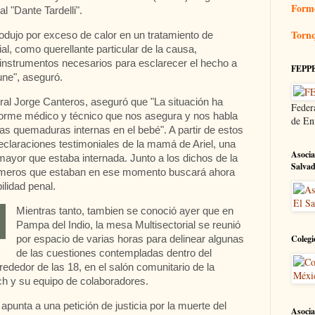
Form
l "Dante Tardelli".
Tornq
odujo por exceso de calor en un tratamiento de
ial, como querellante particular de la causa,
 instrumentos necesarios para esclarecer el hecho a
FEPP
une", aseguró.
ral Jorge Canteros, aseguró que "La situación ha
Feder
orme médico y técnico que nos asegura y nos habla
de En
as quemaduras internas en el bebé". A partir de estos
claraciones testimoniales de la mamá de Ariel, una
Asocia
ayor que estaba internada. Junto a los dichos de la
Salva
ermeros que estaban en ese momento buscará ahora
ilidad penal.
Mientras tanto, tambien se conoció ayer que en
Pampa del Indio, la mesa Multisectorial se reunió
por espacio de varias horas para delinear algunas
Colegi
de las cuestiones contempladas dentro del
lrededor de las 18, en el salón comunitario de la
ich y su equipo de colaboradores.
punta a una petición de justicia por la muerte del
Asocia