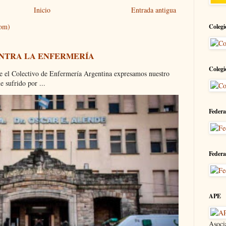
Inicio
Entrada antigua
tom)
Colegi
ONTRA LA ENFERMERÍA
Colegi
olectivo de Enfermería Argentina expresamos nuestro
 sufrido por ...
Federa
Federa
APE
Asoci