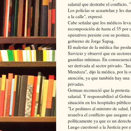
salarial que destrabe el conflicto
Los policías se acuartelan y les d
a la calle", expresó.
Cabe señalar que los médicos leva
recomposición de hasta el 35 por c
operativos persiste con su postur
gobierno de Jorge Sapag.
El malestar de la médica fue produ
Servicio y observó que en sector
guardias mínimas. En consecuenci
ser derivada al sector privado. "In
Mendoza", dijo la médica, por la o
atención, ya que también hay una 
privadas
.
Gotman reconoció que la protesta e
salarial. Y responsabilizó al Gobi
situación en los hospitales público
"Le pedimos al ministro de salud, 
resuelva el conflicto que asegure 
políticamente ya que es un derech
Luego cuestionó a la Justicia por 