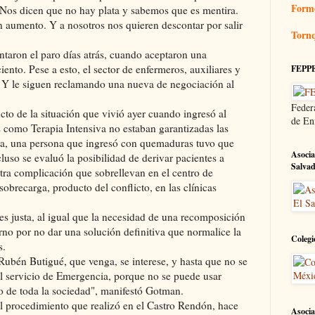
Form
. "Nos dicen que no hay plata y sabemos que es mentira.
an aumento. Y a nosotros nos quieren descontar por salir
Tornq
ntaron el paro días atrás, cuando aceptaron una
iento. Pese a esto, el
sector
de enfermeros, auxiliares y
FEPP
a. Y le siguen reclamando una nueva de negociación al
Feder
cto de la situación que vivió ayer cuando ingresó al
de En
es como
Terapia Intensiva
no estaban garantizadas las
a, una persona que ingresó con quemaduras tuvo que
Asocia
cluso se evaluó la posibilidad de derivar pacientes a
Salva
tra complicación que sobrellevan en el centro de
sobrecarga, producto del conflicto, en las
clínicas
s justa, al igual que la necesidad de una recomposición
erno por no dar una solución definitiva que normalice la
Colegi
s.
Rubén Butigué, que venga, se interese, y hasta que no se
el servicio de Emergencia, porque no se puede usar
o de toda la sociedad", manifestó Gotman.
el procedimiento que realizó en el Castro Rendón, hace
Asocia