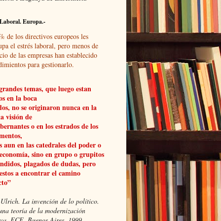
Laboral. Europa.-
% de los directivos europeos les
upa el estrés laboral, pero menos de
cio de las empresas han establecido
dimientos para gestionarlo.
grandes temas, que luego estan
os en la boca
dos, no se originaron nunca en la
a visión de
obernantes o en los estrados de los
mentos,
 aun en las catedrales del poder o
 economía, sino en grupo o grupitos
ndidos, plagados de dudas, pero
estos a encontrar el camino
cto”
Ulrich. La invención de lo político.
una teoría de la modernización
xiva, FCE, Buenos Aires, 1999.