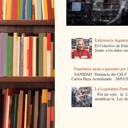
Enfermería Argentin
El Colectivo de Enf
frente a los datos re
Familiares asean a pacientes por 
SANIDAD Denuncia del CSI-F Fami
Carlos Haya Actualizado: 28/03/2
La Legislatura Port
Por un voto, la Leg
modificar la Ley de