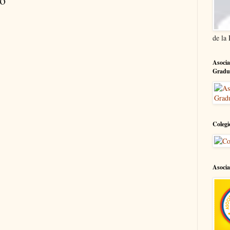
io
de la
Asocia
Gradu
Colegi
Asocia