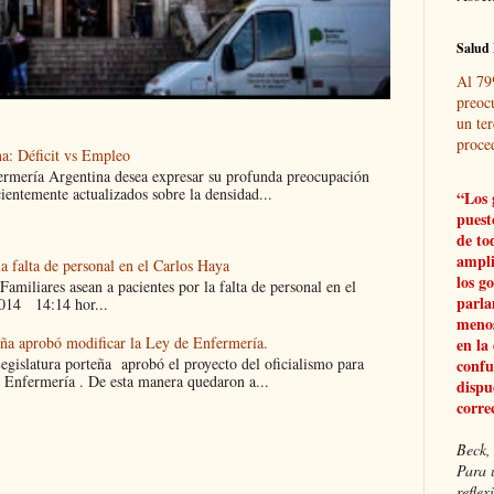
Salud 
Al 79
preoc
un ter
proce
a: Déficit vs Empleo
ermería Argentina desea expresar su profunda preocupación
cientemente actualizados sobre la densidad...
“Los 
puest
de to
ampli
la falta de personal en el Carlos Haya
los g
liares asean a pacientes por la falta de personal en el
parla
014 14:14 hor...
menos
eña aprobó modificar la Ley de Enfermería.
en la
islatura porteña aprobó el proyecto del oficialismo para
confu
 Enfermería . De esta manera quedaron a...
dispu
corre
Beck, 
Para 
refle