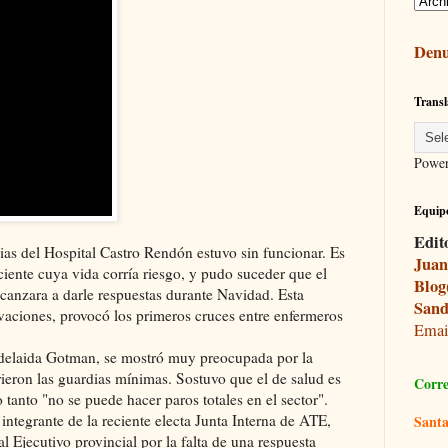
Denu
Transl
Powe
Equipo
Edit
as del Hospital Castro Rendón estuvo sin funcionar. Es
Juan
iente cuya vida corría riesgo, y pudo suceder que el
Blog
lcanzara a darle respuestas durante Navidad. Esta
Sand
vaciones, provocó los primeros cruces entre enfermeros
Ema
Adelaida Gotman, se mostró muy preocupada por la
ieron las guardias mínimas. Sostuvo que el de salud es
Corre
 tanto "no se puede hacer paros totales en el sector".
 integrante de la reciente electa Junta Interna de ATE,
Santa
al Ejecutivo provincial por la falta de una respuesta