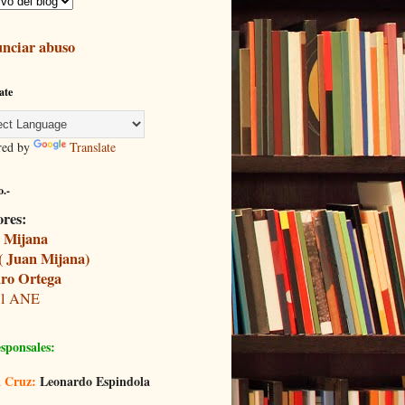
nciar abuso
ate
red by
Translate
.-
ores:
 Mijana
( Juan Mijana)
ro Ortega
il ANE
sponsales:
 Cruz:
Leonardo Espindola