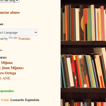
nciar abuso
ate
red by
Translate
.-
ores:
 Mijana
( Juan Mijana)
ro Ortega
il ANE
sponsales:
 Cruz:
Leonardo Espindola