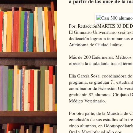
a partir de las once de la 
Por: RedacciónMARTES 03 DE 
El Gimnasio Universitario será tes
dedicación lograron
terminar
sus e
Autónoma de Ciudad Juárez.
Má
s
de 200 Enfermeros, Médicos 
ofrece a la ciudadanía tras el térm
Elia García Sosa, coordinadora de
programa, se gradúan 71 estudian
coordinador de Extensión Univers
graduarán 82 alumnos, Cirujano D
Médico Veterinario.
Por otra parte, de la Maestría de 
conclusión de sus estudios sólo tr
cinco alumnos, en Odontopediatría
Oral
y Maxilofacial sólo dos