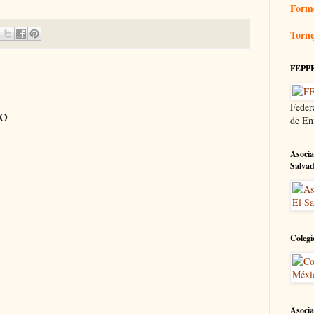
Form
Tornq
FEPP
Feder
io
de En
Asocia
Salva
Colegi
Asocia