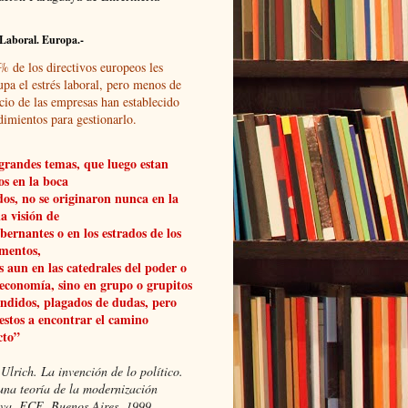
Laboral. Europa.-
% de los directivos europeos les
upa el estrés laboral, pero menos de
cio de las empresas han establecido
dimientos para gestionarlo.
grandes temas, que luego estan
os en la boca
dos, no se originaron nunca en la
a visión de
obernantes o en los estrados de los
mentos,
 aun en las catedrales del poder o
 economía, sino en grupo o grupitos
ndidos, plagados de dudas, pero
estos a encontrar el camino
cto”
Ulrich. La invención de lo político.
una teoría de la modernización
xiva, FCE, Buenos Aires, 1999.