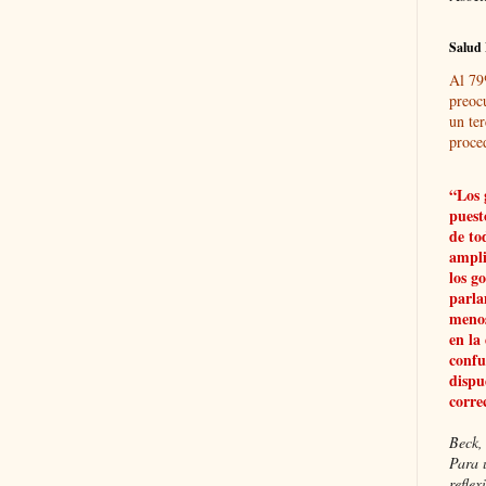
Salud 
Al 79
preoc
un ter
proce
“Los 
puest
de to
ampli
los g
parla
menos
en la
confu
dispu
corre
Beck, 
Para 
refle