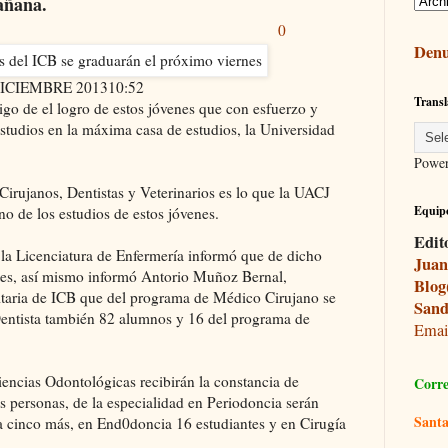
mañana.
0
Denu
DICIEMBRE 201310:52
Transl
tigo de el logro de estos jóvenes que con esfuerzo y
studios en la máxima casa de estudios, la Universidad
Powe
Cirujanos,
Dentistas
y Veterinarios es lo que la UACJ
Equipo
ino de los estudios de estos jóvenes.
Edit
 la
Licenciatura
de Enfermería informó que de dicho
Juan
tes, así mismo informó Antorio Muñoz Bernal,
Blog
itaria de ICB que del programa de Médico Cirujano se
Sand
entista también 82 alumnos y 16 del programa de
Ema
Ciencias Odontológicas recibirán la constancia de
Corre
es personas, de la especialidad en Periodoncia serán
Santa
 cinco más, en End0doncia 16 estudiantes y en Cirugía