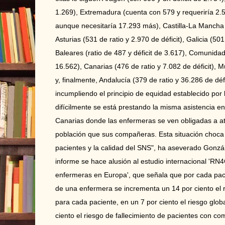
1.269), Extremadura (cuenta con 579 y requeriría 2.5
aunque necesitaría 17.293 más), Castilla-La Mancha (r
Asturias (531 de ratio y 2.970 de déficit), Galicia (50
Baleares (ratio de 487 y déficit de 3.617), Comunidad 
16.562), Canarias (476 de ratio y 7.082 de déficit), Mu
y, finalmente, Andalucía (379 de ratio y 36.286 de déf
incumpliendo el principio de equidad establecido po
difícilmente se está prestando la misma asistencia e
Canarias donde las enfermeras se ven obligadas a 
población que sus compañeras. Esta situación choca 
pacientes y la calidad del SNS", ha aseverado Gonzá
informe se hace alusión al estudio internacional 'RN
enfermeras en Europa', que señala que por cada paci
de una enfermera se incrementa un 14 por ciento el r
para cada paciente, en un 7 por ciento el riesgo globa
ciento el riesgo de fallecimiento de pacientes con c