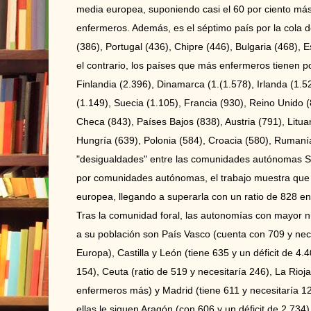
media europea, suponiendo casi el 60 por ciento más 
enfermeros. Además, es el séptimo país por la cola 
(386), Portugal (436), Chipre (446), Bulgaria (468), 
el contrario, los países que más enfermeros tienen 
Finlandia (2.396), Dinamarca (1.(1.578), Irlanda (1.
(1.149), Suecia (1.105), Francia (930), Reino Unido 
Checa (843), Países Bajos (838), Austria (791), Litua
Hungría (639), Polonia (584), Croacia (580), Rumanía 
"desigualdades" entre las comunidades autónomas Si 
por comunidades autónomas, el trabajo muestra que
europea, llegando a superarla con un ratio de 828 e
Tras la comunidad foral, las autonomías con mayor 
a su población son País Vasco (cuenta con 709 y nece
Europa), Castilla y León (tiene 635 y un déficit de 4.40
154), Ceuta (ratio de 519 y necesitaría 246), La Rioj
enfermeros más) y Madrid (tiene 611 y necesitaría 1
ellas le siguen Aragón (con 606 y un déficit de 2.734)