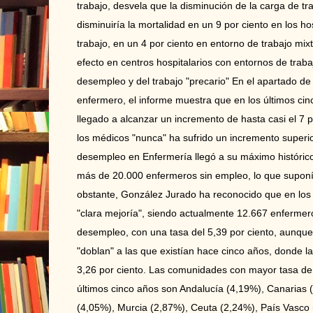
trabajo, desvela que la disminución de la carga de t
disminuiría la mortalidad en un 9 por ciento en los h
trabajo, en un 4 por ciento en entorno de trabajo mi
efecto en centros hospitalarios con entornos de trab
desempleo y del trabajo "precario" En el apartado de
enfermero, el informe muestra que en los últimos cin
llegado a alcanzar un incremento de hasta casi el 7 p
los médicos "nunca" ha sufrido un incremento superior
desempleo en Enfermería llegó a su máximo históric
más de 20.000 enfermeros sin empleo, lo que suponía
obstante, González Jurado ha reconocido que en los
"clara mejoría", siendo actualmente 12.667 enfermero
desempleo, con una tasa del 5,39 por ciento, aunque
"doblan" a las que existían hace cinco años, donde la
3,26 por ciento. Las comunidades con mayor tasa d
últimos cinco años son Andalucía (4,19%), Canarias 
(4,05%), Murcia (2,87%), Ceuta (2,24%), País Vasco