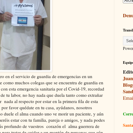
Denu
Transl
Powe
Equipo
Edit
o en el servicio de guardia de emergencias en un
Juan
e como muchos colegas que se encuentra de guardia en
Blog
 , con esta emergencia sanitaria por el Covid-19, recordad
Sand
 de tu labor, no hay nada que duela tanto como extrañar
Ema
 nada al respecto por estar en la primera fila de esta
 por favor quédate en tu casa, ayúdanos, nosotros
o duele el alma cuando uno ve morir un paciente, y aún
Corre
éis estar con tu familia, pareja o amigos, y nada podes
Santa
ás profundo de vuestros corazón el alma guerrera de
 para tratar de cuidar a un montón de personas que aún