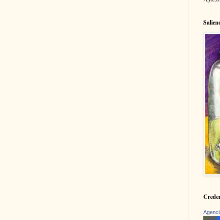
Salien
Creden
Agenci