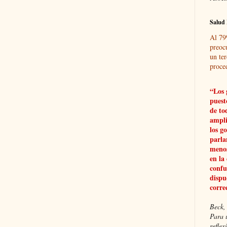
Salud 
Al 79
preoc
un ter
proce
“Los 
puest
de to
ampli
los g
parla
menos
en la
confu
dispu
corre
Beck, 
Para 
refle