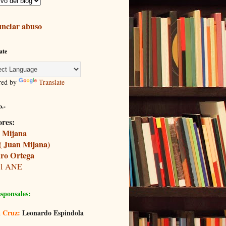
nciar abuso
ate
red by
Translate
.-
ores:
 Mijana
( Juan Mijana)
ro Ortega
il ANE
sponsales:
 Cruz:
Leonardo Espindola