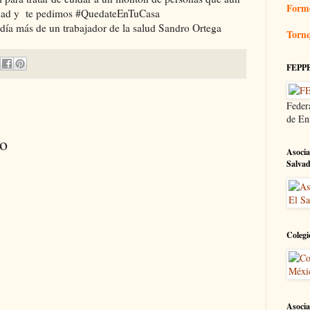
Form
ridad y te pedimos #QuedateEnTuCasa
ía más de un trabajador de la salud Sandro Ortega
Tornq
FEPP
Feder
de En
io
Asocia
Salva
Colegi
Asocia