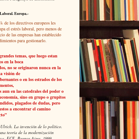
Laboral. Europa.-
% de los directivos europeos les
upa el estrés laboral, pero menos de
cio de las empresas han establecido
dimientos para gestionarlo.
grandes temas, que luego estan
os en la boca
dos, no se originaron nunca en la
a visión de
obernantes o en los estrados de los
mentos,
 aun en las catedrales del poder o
 economía, sino en grupo o grupitos
ndidos, plagados de dudas, pero
estos a encontrar el camino
cto”
Ulrich. La invención de lo político.
una teoría de la modernización
xiva, FCE, Buenos Aires, 1999.