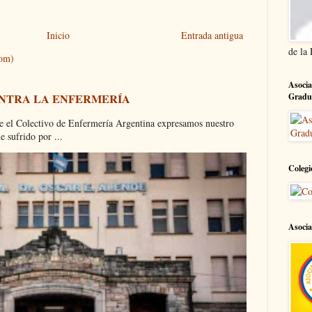
Inicio
Entrada antigua
de la
tom)
Asocia
Gradu
ONTRA LA ENFERMERÍA
olectivo de Enfermería Argentina expresamos nuestro
 sufrido por ...
Colegi
Asocia