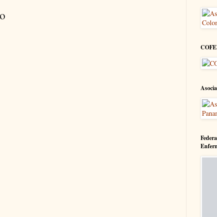
io
COFE
Asocia
Federa
Enfer