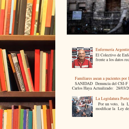
Enfermería Argentin
El Colectivo de Enf
frente a los datos re
Familiares asean a pacientes por 
SANIDAD Denuncia del CSI-F Fami
Carlos Haya Actualizado: 28/03/2
La Legislatura Port
Por un voto, la Leg
modificar la Ley de