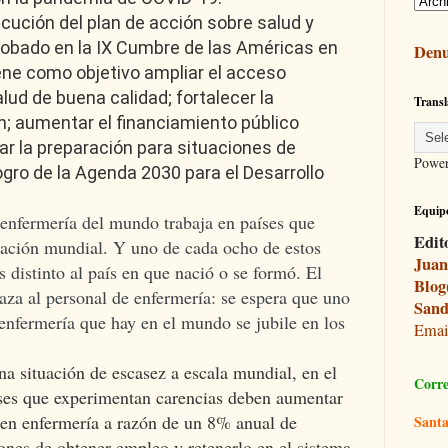
ejecución del plan de acción sobre salud y
aprobado en la IX Cumbre de las Américas en
Denu
iene como objetivo ampliar el acceso
alud de buena calidad; fortalecer la
Transl
n; aumentar el financiamiento público
ar la preparación para situaciones de
Powe
ogro de la Agenda 2030 para el Desarrollo
Equipo
enfermería del mundo trabaja en países que
Edit
blación mundial. Y uno de cada ocho de estos
Juan
s distinto al país en que nació o se formó. El
Blog
za al personal de enfermería: se espera que uno
Sand
 enfermería que hay en el mundo se jubile en los
Ema
na situación de escasez a escala mundial, en el
Corre
íses que experimentan carencias deben aumentar
 en enfermería a razón de un 8% anual de
Santa
ones de obtener empleo y retenerlo en el sistema