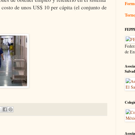
Form
n costo de unos US$ 10 per cápita (el conjunto de
Tornq
FEPP
Feder
de En
Asocia
Salva
Colegi
Asocia