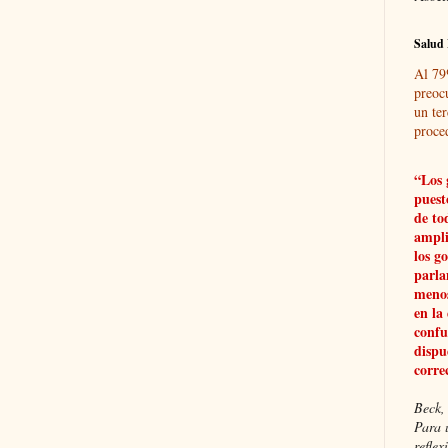
Salud 
Al 79
preoc
un ter
proce
“Los 
puest
de to
ampli
los g
parla
menos
en la
confu
dispu
corre
Beck, 
Para 
refle