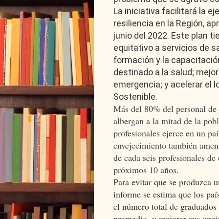
La iniciativa facilitará la 
resiliencia en la Región, 
junio del 2022. Este plan t
equitativo a servicios de s
formación y la capacitació
destinado a la salud; mejor
emergencia; y acelerar el l
Sostenible.
Más del 80% del personal de 
albergan a la mitad de la po
profesionales ejerce en un paí
envejecimiento también amena
de cada seis profesionales de
próximos 10 años.
Para evitar que se produzca u
informe se estima que los pa
el número total de graduados
promedio, y mejorar sus opci