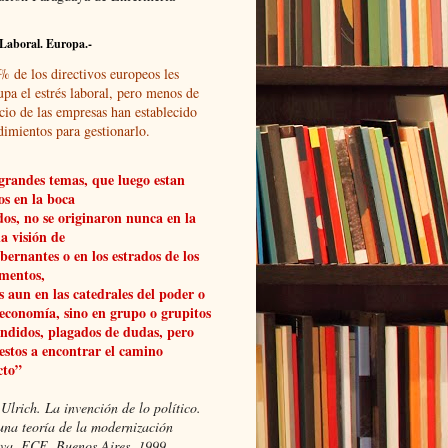
Laboral. Europa.-
% de los directivos europeos les
upa el estrés laboral, pero menos de
cio de las empresas han establecido
dimientos para gestionarlo.
grandes temas, que luego estan
os en la boca
dos, no se originaron nunca en la
a visión de
obernantes o en los estrados de los
mentos,
 aun en las catedrales del poder o
 economía, sino en grupo o grupitos
ndidos, plagados de dudas, pero
estos a encontrar el camino
cto”
Ulrich. La invención de lo político.
una teoría de la modernización
xiva, FCE, Buenos Aires, 1999.