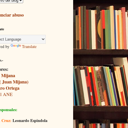
nciar abuso
ate
red by
Translate
.-
ores:
 Mijana
( Juan Mijana)
ro Ortega
il ANE
sponsales:
 Cruz:
Leonardo Espindola