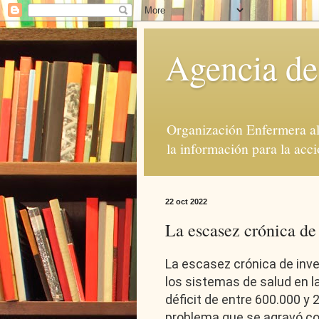
Agencia de
Organización Enfermera al 
la información para la acci
22 oct 2022
La escasez crónica de
La escasez crónica de inv
los sistemas de salud en l
déficit de entre 600.000 y 
problema que se agravó co