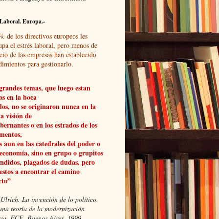
Laboral. Europa.-
% de los directivos europeos les
upa el estrés laboral, pero menos de
cio de las empresas han establecido
dimientos para gestionarlo.
grandes temas, que luego estan
os en la boca
dos, no se originaron nunca en la
a visión de
obernantes o en los estrados de los
mentos,
 aun en las catedrales del poder o
 economía, sino en grupo o grupitos
ndidos, plagados de dudas, pero
estos a encontrar el camino
cto”
Ulrich. La invención de lo político.
una teoría de la modernización
xiva, FCE, Buenos Aires, 1999.