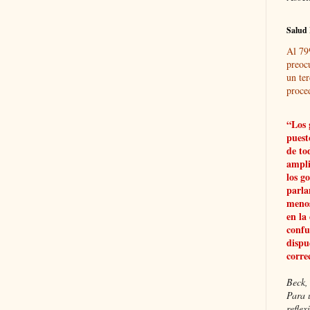
Salud 
Al 79
preoc
un ter
proce
“Los 
puest
de to
ampli
los g
parla
menos
en la
confu
dispu
corre
Beck, 
Para 
refle