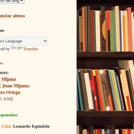
nciar abuso
ate
red by
Translate
.-
ores:
 Mijana
( Juan Mijana)
ro Ortega
il ANE
sponsales:
 Cruz:
Leonardo Espindola