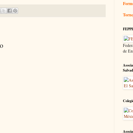
Form
Tornq
FEPP
io
Feder
de En
Asocia
Salva
Colegi
Asocia