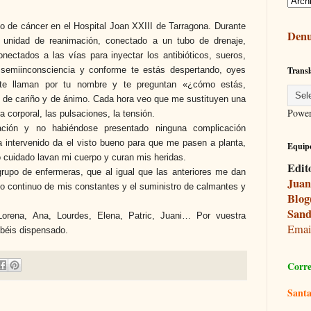
o de cáncer en el Hospital Joan XXIII de Tarragona. Durante
Denu
 unidad de reanimación, conectado a un tubo de drenaje,
ectados a las vías para inyectar los antibióticos, sueros,
 semiinconsciencia y conforme te estás despertando, oyes
Transl
te llaman por tu nombre y te preguntan «¿cómo estás,
 de cariño y de ánimo. Cada hora veo que me sustituyen una
Powe
 corporal, las pulsaciones, la tensión.
ión y no habiéndose presentado ninguna complicación
a intervenido da el visto bueno para que me pasen a planta,
Equipo
 cuidado lavan mi cuerpo y curan mis heridas.
Edit
grupo de enfermeras, que al igual que las anteriores me dan
Juan
o continuo de mis constantes y el suministro de calmantes y
Blog
Sand
Lorena, Ana, Lourdes, Elena, Patric, Juani… Por vuestra
Ema
abéis dispensado.
Corre
Santa