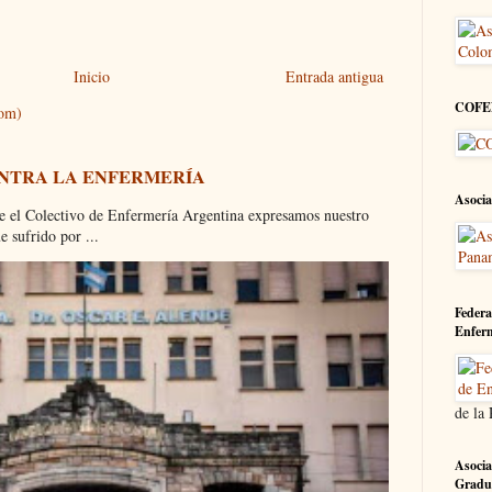
Inicio
Entrada antigua
COFE
tom)
ONTRA LA ENFERMERÍA
Asocia
olectivo de Enfermería Argentina expresamos nuestro
 sufrido por ...
Federa
Enfer
de la
Asocia
Gradu