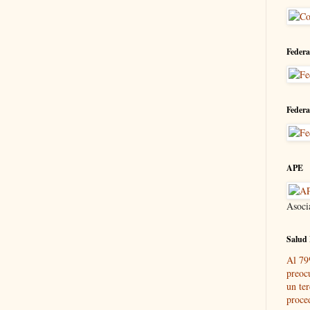
Federa
Federa
APE
Asoci
Salud 
Al 79
preoc
un ter
proce