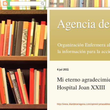
Agencia de
Organización Enfermera al 
la información para la acci
4 jul 2011
Mi eterno agradecimie
Hospital Joan XXIII
http://www.diaridetarragona.com/opinio/cartasaldire