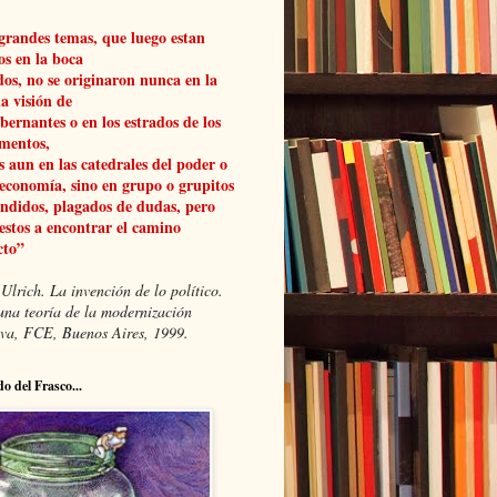
grandes temas, que luego estan
os en la boca
dos, no se originaron nunca en la
a visión de
obernantes o en los estrados de los
mentos,
 aun en las catedrales del poder o
 economía, sino en grupo o grupitos
ndidos, plagados de dudas, pero
estos a encontrar el camino
cto”
Ulrich. La invención de lo político.
una teoría de la modernización
xiva, FCE, Buenos Aires, 1999.
do del Frasco...