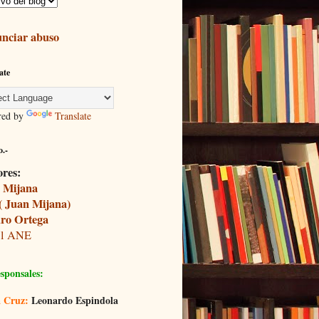
nciar abuso
ate
red by
Translate
.-
ores:
 Mijana
( Juan Mijana)
ro Ortega
il ANE
sponsales:
 Cruz:
Leonardo Espindola