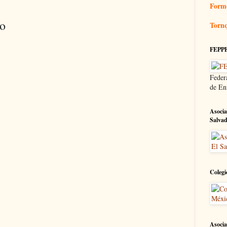
Form
io
Tornq
FEPP
Feder
de En
Asocia
Salva
Colegi
Asocia