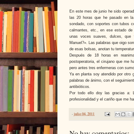
En este mes de junio he sido operad
las 20 horas que he pasado en la
sondado, con soportes con tubos con
calmantes, etc., en ese estado de
unas voces suaves, dulces, que 
Manuel?». Las palabras que oigo son
de esas bolsas, anotan tu temperatura
Después de 18 horas en reanimac
postoperatoria, el cirujano que me h
pero antes tres enfermeras con sumo
Ya en planta soy atendido por otro 
palabras de ánimo, con el seguimient
antibióticos.
Por todo ello doy las gracias a: 
profesionalidad y el cariño que me h
-
julio 04, 2011
No hay comentarios: