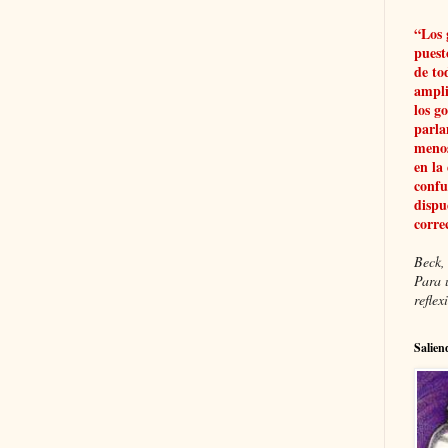
“Los 
puest
de to
ampli
los g
parla
menos
en la
confu
dispu
corre
Beck, 
Para 
refle
Salien