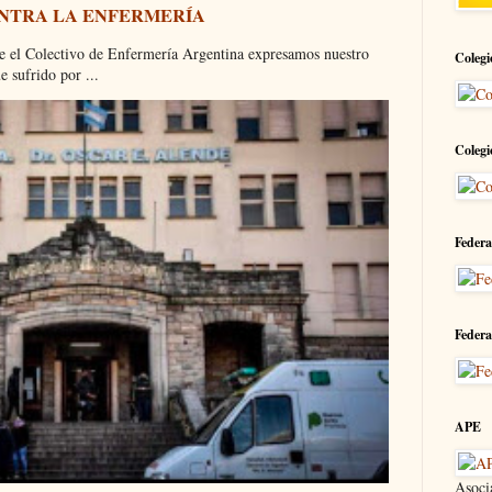
ONTRA LA ENFERMERÍA
olectivo de Enfermería Argentina expresamos nuestro
Colegi
 sufrido por ...
Colegi
Federa
Federa
APE
Asoci