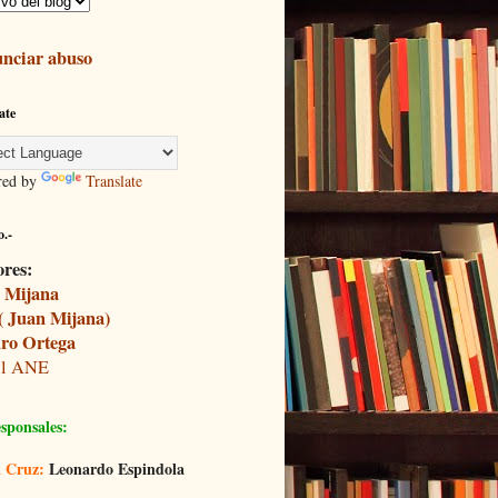
nciar abuso
ate
red by
Translate
.-
ores:
 Mijana
( Juan Mijana)
ro Ortega
il ANE
sponsales:
 Cruz:
Leonardo Espindola