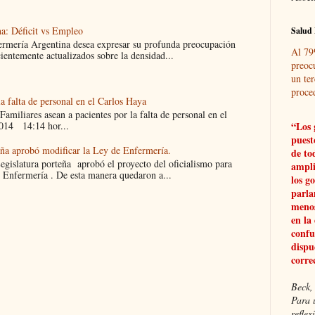
a: Déficit vs Empleo
Salud 
ermería Argentina desea expresar su profunda preocupación
Al 79
cientemente actualizados sobre la densidad...
preoc
un ter
proce
la falta de personal en el Carlos Haya
liares asean a pacientes por la falta de personal en el
014 14:14 hor...
“Los 
puest
eña aprobó modificar la Ley de Enfermería.
de to
islatura porteña aprobó el proyecto del oficialismo para
ampli
 Enfermería . De esta manera quedaron a...
los g
parla
menos
en la
confu
dispu
corre
Beck, 
Para 
refle