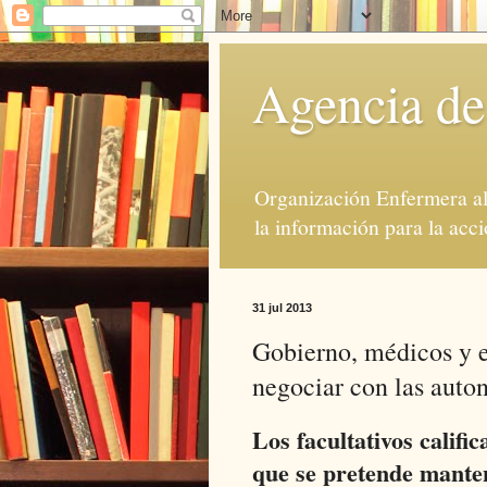
Agencia de
Organización Enfermera al 
la información para la acci
31 jul 2013
Gobierno, médicos y e
negociar con las auto
Los facultativos califi
que se pretende manten