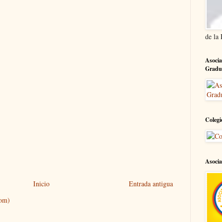
de la
Asocia
Gradu
Colegi
Asocia
Inicio
Entrada antigua
tom)