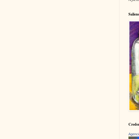
Salien
Creden
Agenci