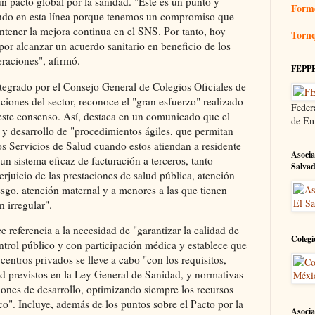
un pacto global por la sanidad. "Este es un punto y
Form
ndo en esta línea porque tenemos un compromiso que
ntener la mejora continua en el SNS. Por tanto, hoy
Tornq
or alcanzar un acuerdo sanitario en beneficio de los
raciones", afirmó.
FEPP
ntegrado por el Consejo General de Colegios Oficiales de
ciones del sector, reconoce el "gran esfuerzo" realizado
Feder
 este consenso. Así, destaca en un comunicado que el
de En
 y desarrollo de "procedimientos ágiles, que permitan
s Servicios de Salud cuando estos atiendan a residente
Asocia
n sistema eficaz de facturación a terceros, tanto
Salva
erjuicio de las prestaciones de salud pública, atención
iesgo, atención maternal y a menores a las que tienen
n irregular".
e referencia a la necesidad de "garantizar la calidad de
Colegi
ontrol público y con participación médica y establece que
 centros privados se lleve a cabo "con los requisitos,
ad previstos en la Ley General de Sanidad, y normativas
iones de desarrollo, optimizando siempre los recursos
ico". Incluye, además de los puntos sobre el Pacto por la
Asocia