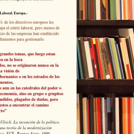
Laboral. Europa.-
% de los directivos europeos les
upa el estrés laboral, pero menos de
cio de las empresas han establecido
dimientos para gestionarlo.
grandes temas, que luego estan
os en la boca
dos, no se originaron nunca en la
a visión de
obernantes o en los estrados de los
mentos,
 aun en las catedrales del poder o
 economía, sino en grupo o grupitos
ndidos, plagados de dudas, pero
estos a encontrar el camino
cto”
Ulrich. La invención de lo político.
una teoría de la modernización
xiva, FCE, Buenos Aires, 1999.