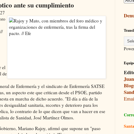
tico ante su cumplimiento
:27
Denu
oro
Transl
//
Powe
Equipo
 el
Edit
l de
Juan
Blog
neral de Enfermería y el sindicato de Enfermería SATSE
Sand
, un aspecto este que critican desde el PSOE, partido
Ema
uesta en marcha de dicho acuerdo. "El día a día de la
s desigualdad sanitaria, recortes y deterioro para los
blica, lo contrario de lo que dicen que van a hacer en ese
Corre
ialista de Sanidad, José Martínez Olmos.
Santa
l Gobierno, Mariano Rajoy, afirmó que supone un "paso