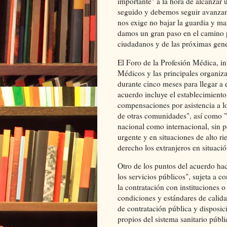
importante" a la hora de alcanzar 
seguido y debemos seguir avanza
nos exige no bajar la guardia y ma
damos un gran paso en el camino p
ciudadanos y de las próximas gene
El Foro de la Profesión Médica, i
Médicos y las principales organiza
durante cinco meses para llegar a
acuerdo incluye el establecimiento
compensaciones por asistencia a lo
de otras comunidades", así como "u
nacional como internacional, sin p
urgente y en situaciones de alto r
derecho los extranjeros en situació
Otro de los puntos del acuerdo hac
los servicios públicos", sujeta a c
la contratación con instituciones o
condiciones y estándares de calid
de contratación pública y disposic
propios del sistema sanitario públ