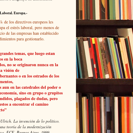
Laboral. Europa.-
% de los directivos europeos les
upa el estrés laboral, pero menos de
cio de las empresas han establecido
dimientos para gestionarlo.
grandes temas, que luego estan
os en la boca
dos, no se originaron nunca en la
a visión de
obernantes o en los estrados de los
mentos,
 aun en las catedrales del poder o
 economía, sino en grupo o grupitos
ndidos, plagados de dudas, pero
estos a encontrar el camino
cto”
Ulrich. La invención de lo político.
una teoría de la modernización
xiva, FCE, Buenos Aires, 1999.