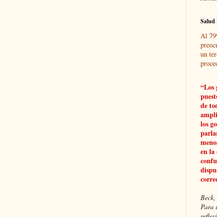
Salud 
Al 79
preoc
un ter
proce
“Los 
puest
de to
ampli
los g
parla
menos
en la
confu
dispu
corre
Beck, 
Para 
refle