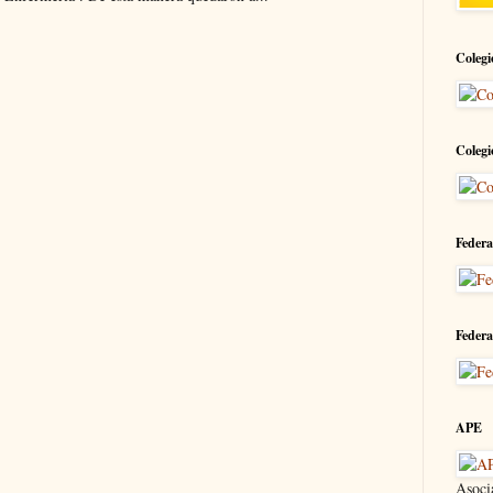
Colegi
Colegi
Federa
Federa
APE
Asoci