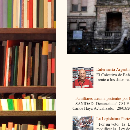
Enfermería Argentin
El Colectivo de Enf
frente a los datos re
Familiares asean a pacientes por 
SANIDAD Denuncia del CSI-F Fami
Carlos Haya Actualizado: 28/03/2
La Legislatura Port
Por un voto, la Leg
modificar la Ley de