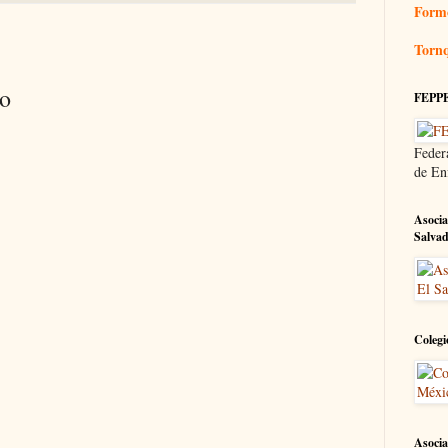
Form
Tornq
io
FEPP
Feder
de En
Asocia
Salva
Colegi
Asocia