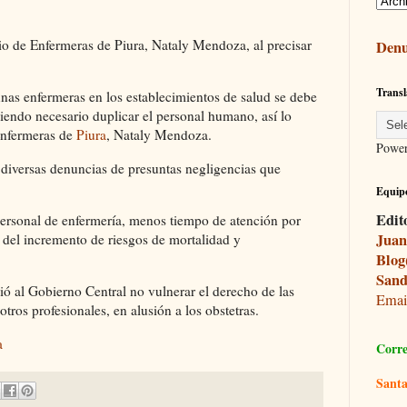
io de Enfermeras de Piura, Nataly Mendoza, al precisar
Denu
Transl
nas enfermeras en los establecimientos de salud se debe
iendo necesario duplicar el personal humano, así lo
Enfermeras de
Piura
, Nataly Mendoza.
Powe
as diversas denuncias de presuntas negligencias que
Equipo
Edit
ersonal de enfermería, menos tiempo de atención por
Juan
r del incremento de riesgos de mortalidad y
Blog
Sand
ó al Gobierno Central no vulnerar el derecho de las
Ema
tros profesionales, en alusión a los obstetras.
a
Corre
Santa