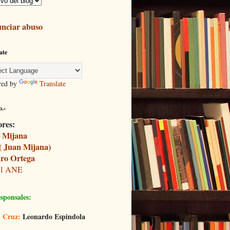
nciar abuso
ate
red by
Translate
.-
ores:
 Mijana
( Juan Mijana)
ro Ortega
il ANE
sponsales:
 Cruz:
Leonardo Espindola