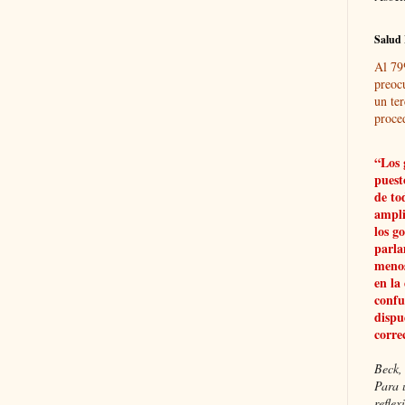
Salud 
Al 79
preoc
un ter
proce
“Los 
puest
de to
ampli
los g
parla
menos
en la
confu
dispu
corre
Beck, 
Para 
refle