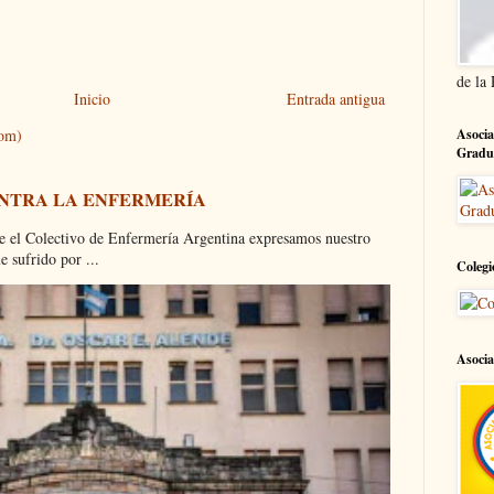
de la
Inicio
Entrada antigua
Asocia
tom)
Gradu
ONTRA LA ENFERMERÍA
olectivo de Enfermería Argentina expresamos nuestro
 sufrido por ...
Colegi
Asocia