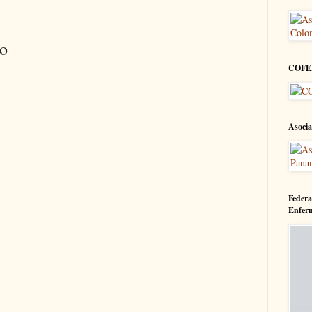
io
COFE
Asocia
Federa
Enfer