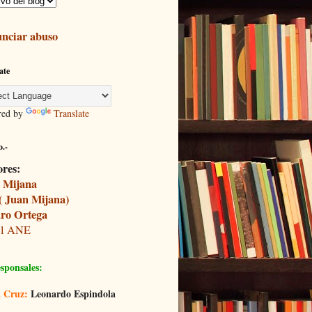
nciar abuso
ate
red by
Translate
.-
ores:
 Mijana
( Juan Mijana)
ro Ortega
il ANE
sponsales:
 Cruz:
Leonardo Espindola