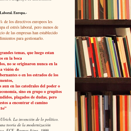
Laboral. Europa.-
% de los directivos europeos les
upa el estrés laboral, pero menos de
cio de las empresas han establecido
dimientos para gestionarlo.
grandes temas, que luego estan
os en la boca
dos, no se originaron nunca en la
a visión de
obernantes o en los estrados de los
mentos,
 aun en las catedrales del poder o
 economía, sino en grupo o grupitos
ndidos, plagados de dudas, pero
estos a encontrar el camino
cto”
Ulrich. La invención de lo político.
una teoría de la modernización
xiva, FCE, Buenos Aires, 1999.