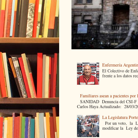
Enfermería Argentin
El Colectivo de Enf
frente a los datos re
Familiares asean a pacientes por 
SANIDAD Denuncia del CSI-F Fami
Carlos Haya Actualizado: 28/03/2
La Legislatura Port
Por un voto, la Leg
modificar la Ley de