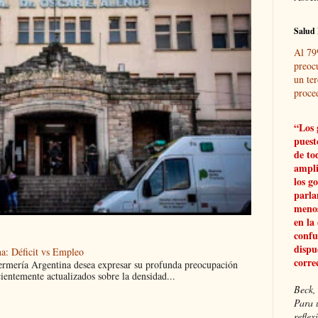
Salud 
Al 79
preoc
un ter
proce
“Los 
puest
de to
ampli
los g
parla
menos
en la
confu
dispu
a: Déficit vs Empleo
corre
ermería Argentina desea expresar su profunda preocupación
cientemente actualizados sobre la densidad...
Beck, 
Para 
refle