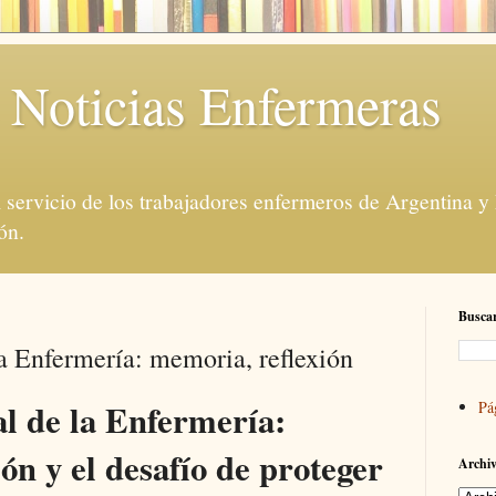
 Noticias Enfermeras
servicio de los trabajadores enfermeros de Argentina y
ón.
Buscar
la Enfermería: memoria, reflexión
al de la Enfermería:
Pá
ón y el desafío de proteger
Archiv