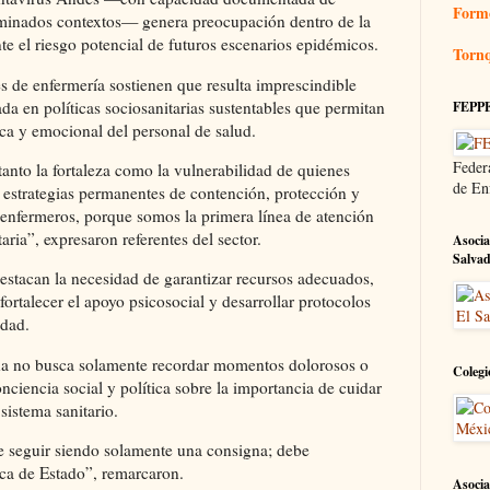
Form
rminados contextos— genera preocupación dentro de la
nte el riesgo potencial de futuros escenarios epidémicos.
Tornq
es de enfermería sostienen que resulta imprescindible
da en políticas sociosanitarias sustentables que permitan
FEPP
sica y emocional del personal de salud.
Feder
anto la fortaleza como la vulnerabilidad de quienes
de En
 estrategias permanentes de contención, protección y
enfermeros, porque somos la primera línea de atención
aria”, expresaron referentes del sector.
Asocia
Salva
destacan la necesidad de garantizar recursos adecuados,
fortalecer el apoyo psicosocial y desarrollar protocolos
idad.
cha no busca solamente recordar momentos dolorosos o
Colegi
nciencia social y política sobre la importancia de cuidar
sistema sanitario.
e seguir siendo solamente una consigna; debe
ica de Estado”, remarcaron.
Asocia