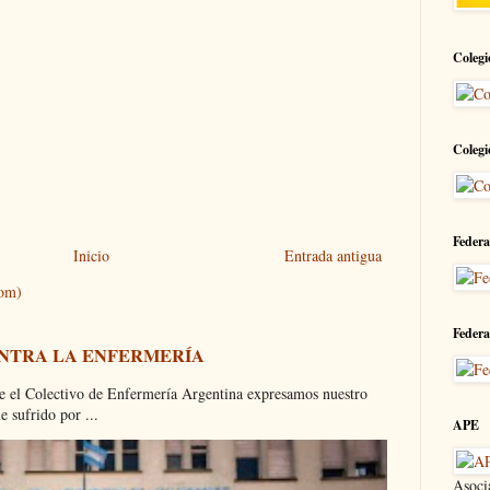
Colegi
Colegi
Federa
Inicio
Entrada antigua
tom)
Federa
ONTRA LA ENFERMERÍA
olectivo de Enfermería Argentina expresamos nuestro
 sufrido por ...
APE
Asoci