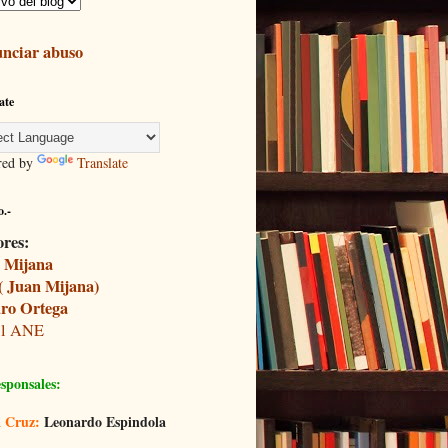
nciar abuso
ate
red by
Translate
.-
ores:
 Mijana
( Juan Mijana)
ro Ortega
il ANE
sponsales:
 Cruz:
Leonardo Espindola