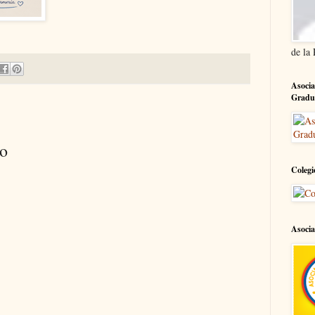
de la
Asocia
Gradu
io
Colegi
Asocia