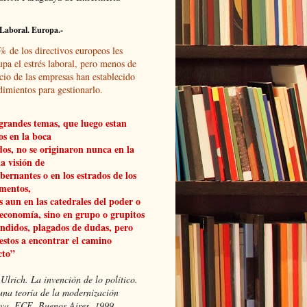
Laboral. Europa.-
% de los directivos europeos les
upa el estrés laboral, pero menos de
cio de las empresas han establecido
dimientos para gestionarlo.
grandes temas, que luego estan
os en la boca
dos, no se originaron nunca en la
a visión de
obernantes o en los estrados de los
mentos,
 aun en las catedrales del poder o
 economía, sino en grupo o grupitos
ndidos, plagados de dudas, pero
estos a encontrar el camino
cto”
Ulrich. La invención de lo político.
una teoría de la modernización
xiva, FCE, Buenos Aires, 1999.