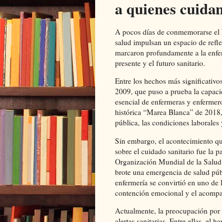
a quienes cuida
A pocos días de conmemorarse el D
salud impulsan un espacio de refle
marcaron profundamente a la enfer
presente y el futuro sanitario.
Entre los hechos más significativ
2009, que puso a prueba la capacid
esencial de enfermeras y enfermero
histórica “Marea Blanca” de 2018, 
pública, las condiciones laborales 
Sin embargo, el acontecimiento qu
sobre el cuidado sanitario fue la
Organización Mundial de la Salud 
brote una emergencia de salud púb
enfermería se convirtió en uno de l
contención emocional y el acomp
Actualmente, la preocupación por
alertas sanitarias. Entre ellas, 