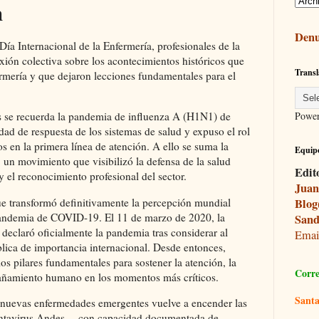
n
Denu
ía Internacional de la Enfermería, profesionales de la
xión colectiva sobre los acontecimientos históricos que
Transl
mería y que dejaron lecciones fundamentales para el
Powe
os se recuerda la pandemia de influenza A (H1N1) de
ad de respuesta de los sistemas de salud y expuso el rol
s en la primera línea de atención. A ello se suma la
Equipo
un movimiento que visibilizó la defensa de la salud
Edit
y el reconocimiento profesional del sector.
Juan
Blog
e transformó definitivamente la percepción mundial
 pandemia de COVID-19. El 11 de marzo de 2020, la
Sand
declaró oficialmente la pandemia tras considerar al
Ema
lica de importancia internacional. Desde entonces,
os pilares fundamentales para sostener la atención, la
Corre
añamiento humano en los momentos más críticos.
Santa
 nuevas enfermedades emergentes vuelve a encender las
el hantavirus Andes —con capacidad documentada de