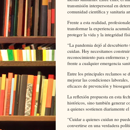
transmisión interpersonal en dete
comunidad científica y sanitaria a
Frente a esta realidad, profesional
transformar la experiencia acumula
proteger la vida y la integridad fí
“La pandemia dejó al descubierto t
cuidan. Hoy necesitamos construir
reconocimiento para enfermeras y 
frente a cualquier emergencia sanit
Entre los principales reclamos se 
mejorar las condiciones laborales, 
eficaces de prevención y biosegur
La reflexión propuesta en esta fe
históricos, sino también generar co
a quienes sostienen diariamente el 
“Cuidar a quienes cuidan no pued
convertirse en una verdadera polít